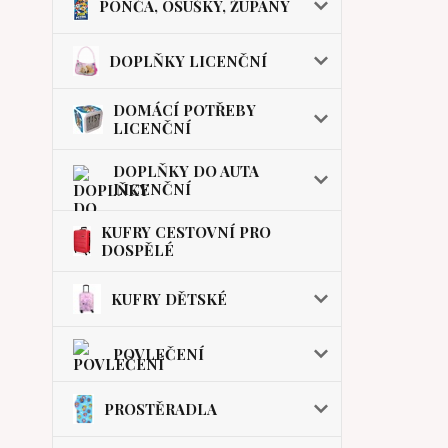
PONČA, OSUŠKY, ŽUPANY
DOPLŇKY LICENČNÍ
DOMÁCÍ POTŘEBY
LICENČNÍ
DOPLŇKY DO AUTA
LICENČNÍ
KUFRY CESTOVNÍ PRO
DOSPĚLÉ
KUFRY DĚTSKÉ
POVLEČENÍ
PROSTĚRADLA