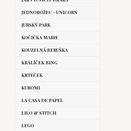
JEDNOROŽEC - UNICORN
JURSKÝ PARK
KOČIČKA MARIE
KOUZELNÁ BERUŠKA
KRÁLÍČEK BING
KRTEČEK
KUROMI
LA CASA DE PAPEL
LILO & STITCH
LEGO