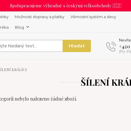
Spolupracujeme výhradně s českými velkoobchody 🇨🇿
ínky
Možnosti dopravy a platby
Věrnostní systém a slevy
uréka
Blog
Nevíte
Hledat
+420
(Po-Pá
ÍLENÍ KRÁLÍCI
ŠÍLENÍ KRÁ
tegorii nebylo nalezeno žádné zboží.