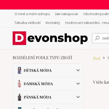
O mně a mém eshopu
Jak nakupovat
Obchodní podm
Tabulka velikostí
Kontakty
Hodnocení zákazníků - He
ROZDĚLENÍ PODLE TYPU ZBOŽÍ
Úvod
Š
DĚTSKÁ MÓDA
V této ka
DÁMSKÁ MÓDA
PÁNSKÁ MÓDA