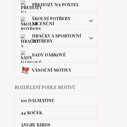
PŘEHOZY NA POSTEL
ŠKOLNÍ POTŘEBY
LICENČNÍ
HRAČKY A SPORTOVNÍ
POTŘEBY
SADY DÁRKOVÉ
VÁNOČNÍ MOTIVY
ROZDĚLENÍ PODLE MOTIVŮ
101 DALMATINŮ
44 KOČEK
ANGRY BIRDS