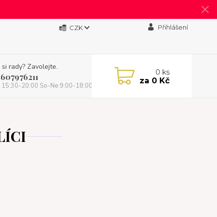
Přihlášení
CZK
 si rady? Zavolejte.
0
ks
 607976211
za
0 Kč
 15:30-20:00 So-Ne 9:00-18:00)
LÍCI