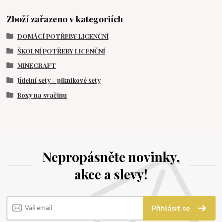
Zboží zařazeno v kategoriích
DOMÁCÍ POTŘEBY LICENČNÍ
ŠKOLNÍ POTŘEBY LICENČNÍ
MINECRAFT
Jídelní sety - piknikové sety
Boxy na svačinu
Nepropásněte novinky,
akce a slevy!
Přihlásit se