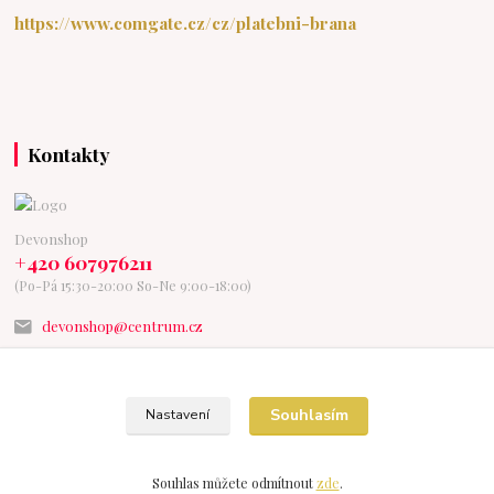
https://www.comgate.cz/cz/platebni-brana
Kontakty
Devonshop
+420 607976211
(Po-Pá 15:30-20:00 So-Ne 9:00-18:00)
devonshop@centrum.cz
Souhlasím
Nastavení
Vytvořeno na
Eshop-rychle.cz
Souhlas můžete odmítnout
zde
.