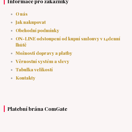
Informace pro zákazníky
O nás
Jak nakupovat
Obchodní podmínky
ON-LINE odstoupení od kupní smlouvy v 14denní
lhůtě
Možnosti dopravy a platby
Věrnostní systém a slevy
Tabulka velikostí
Kontakty
Platební brána ComGate