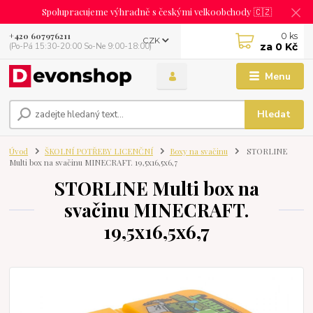
Spolupracujeme výhradně s českými velkoobchody 🇨🇿
0
ks
+420 607976211
CZK
za
0 Kč
(Po-Pá 15:30-20:00 So-Ne 9:00-18:00)
Menu
Hledat
Úvod
ŠKOLNÍ POTŘEBY LICENČNÍ
Boxy na svačinu
STORLINE
Multi box na svačinu MINECRAFT. 19,5x16,5x6,7
STORLINE Multi box na
svačinu MINECRAFT.
19,5x16,5x6,7