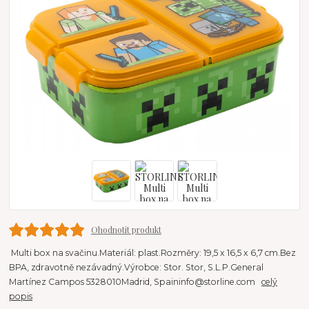
Ohodnotit produkt
Multi box na svačinu.Materiál: plast.Rozměry: 19,5 x 16,5 x 6,7 cm.Bez
BPA, zdravotně nezávadný.Výrobce: Stor. Stor, S.L.P.General
Martínez Campos 5328010Madrid, Spaininfo@storline.com
celý
popis