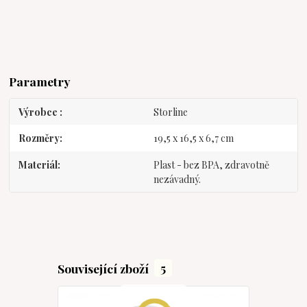
Parametry
Výrobce
Storline
Rozměry
19,5 x 16,5 x 6,7 cm
Materiál
Plast - bez BPA, zdravotně
nezávadný.
Související zboží
5