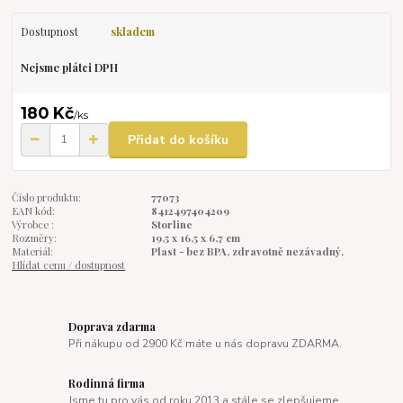
Dostupnost
skladem
Nejsme plátci DPH
180 Kč
/
ks
Přidat do košíku
Číslo produktu:
77073
EAN kód:
8412497404209
Výrobce :
Storline
Rozměry:
19,5 x 16,5 x 6,7 cm
Materiál:
Plast - bez BPA, zdravotně nezávadný.
Hlídat cenu / dostupnost
Doprava zdarma
Při nákupu od 2900 Kč máte u nás dopravu ZDARMA.
Rodinná firma
Jsme tu pro vás od roku 2013 a stále se zlepšujeme.