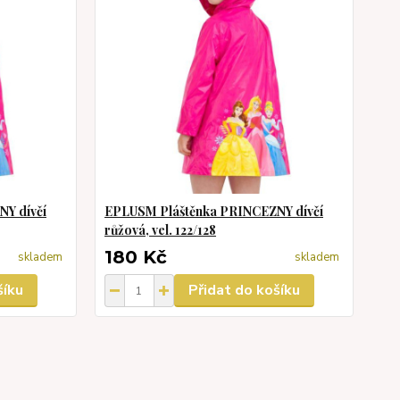
Y dívčí
EPLUSM Pláštěnka PRINCEZNY dívčí
růžová, vel. 122/128
180 Kč
skladem
skladem
šíku
Přidat do košíku