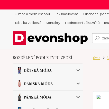
O mně a mém eshopu
Jak nakupovat
Obchodní podm
Tabulka velikostí
Kontakty
Hodnocení zákazníků - He
ROZDĚLENÍ PODLE TYPU ZBOŽÍ
Úvod
Š
DĚTSKÁ MÓDA
DÁMSKÁ MÓDA
PÁNSKÁ MÓDA