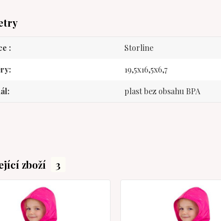
etry
ce
Storline
ry
19,5x16,5x6,7
ál
plast bez obsahu BPA
ející zboží
3