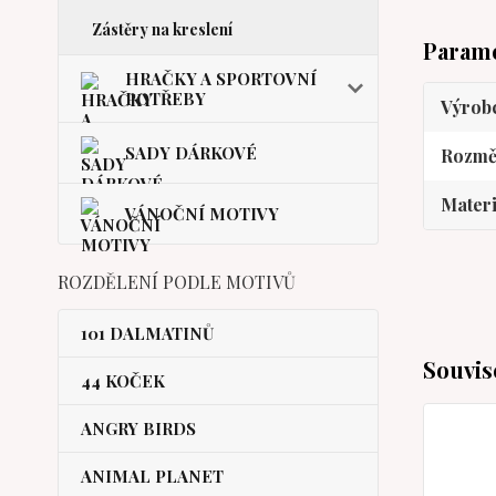
Zástěry na kreslení
Param
HRAČKY A SPORTOVNÍ
POTŘEBY
Výrob
SADY DÁRKOVÉ
Rozmě
Materi
VÁNOČNÍ MOTIVY
ROZDĚLENÍ PODLE MOTIVŮ
101 DALMATINŮ
Souvis
44 KOČEK
ANGRY BIRDS
ANIMAL PLANET