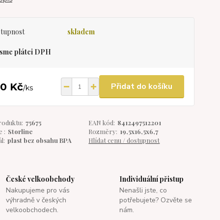
tupnost
skladem
sme plátci DPH
80 Kč
Přidat do košíku
/
ks
roduktu:
75675
EAN kód:
8412497512201
 :
Storline
Rozměry:
19,5x16,5x6,7
l:
plast bez obsahu BPA
Hlídat cenu / dostupnost
České velkoobchody
Individuální přistup
Nakupujeme pro vás
Nenašli jste, co
výhradně v českých
potřebujete? Ozvěte se
velkoobchodech.
nám.