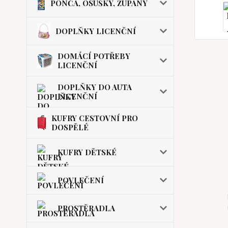
PONČA, OSUŠKY, ŽUPANY
DOPLŇKY LICENČNÍ
DOMÁCÍ POTŘEBY
LICENČNÍ
DOPLŇKY DO AUTA
LICENČNÍ
KUFRY CESTOVNÍ PRO
DOSPĚLÉ
KUFRY DĚTSKÉ
POVLEČENÍ
PROSTĚRADLA