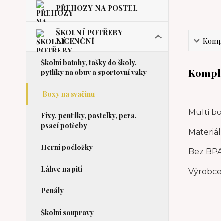
PŘEHOZY NA POSTEL
ŠKOLNÍ POTŘEBY
LICENČNÍ
Kompl
Školní batohy, tašky do školy,
Komple
pytlíky na obuv a sportovní vaky
Boxy na svačinu
Multi bo
Fixy, pentilky, pastelky, pera,
psací potřeby
Materiál:
Herní podložky
Bez BPA
Láhve na pití
Výrobce:
Penály
Školní soupravy