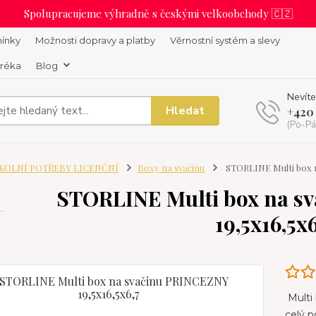
Spolupracujeme výhradně s českými velkoobchody 🇨🇿
ínky
Možnosti dopravy a platby
Věrnostní systém a slevy
uréka
Blog
Nevíte
Hledat
+420
(Po-Pá
KOLNÍ POTŘEBY LICENČNÍ
Boxy na svačinu
STORLINE Multi box n
STORLINE Multi box na s
19,5x16,5x6
Multi 
celý p