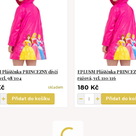
Pláštěnka PRINCEZNY dívčí
EPLUSM Pláštěnka PRINCEZN
vel. 98/104
růžová, vel. 110/116
Kč
180 Kč
skladem
Přidat do košíku
Přidat do ko