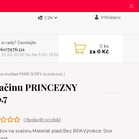
Přihlášení
CZK
 si rady? Zavolejte.
0
ks
 607976211
za
0 Kč
 15:30-20:00 So-Ne 9:00-18:00)
a svačinu PRINCEZNY 19,5x16,5x6,7
vačinu PRINCEZNY
,7
Ohodnotit produkt
box na svačinu.Materiál: plast.Bez BPA.Výrobce: Stor.
opis