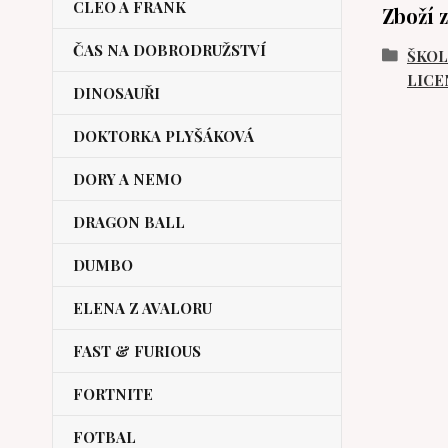
CLEO A FRANK
Zboží 
ČAS NA DOBRODRUŽSTVÍ
ŠKOL
LICE
DINOSAUŘI
DOKTORKA PLYŠÁKOVÁ
DORY A NEMO
DRAGON BALL
DUMBO
ELENA Z AVALORU
FAST & FURIOUS
FORTNITE
FOTBAL