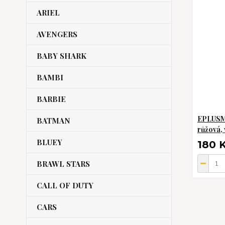
ARIEL
AVENGERS
BABY SHARK
BAMBI
BARBIE
EPLUSM 
BATMAN
růžová, 
BLUEY
180 
BRAWL STARS
CALL OF DUTY
CARS