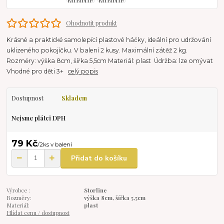
Ohodnotit produkt
Krásné a praktické samolepící plastové háčky, ideální pro udržování
uklizeného pokojíčku. V balení 2 kusy. Maximální zátěž 2 kg.
Rozměry: výška 8cm, šířka 5,5cm Materiál: plast Údržba: lze omývat
Vhodné pro děti 3+
celý popis
Dostupnost
Skladem
Nejsme plátci DPH
79 Kč
/
2ks v balení
Přidat do košíku
Výrobce :
Storline
Rozměry:
výška 8cm, šířka 5,5cm
Materiál:
plast
Hlídat cenu / dostupnost