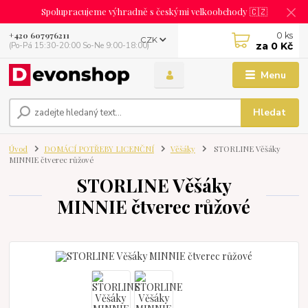
Spolupracujeme výhradně s českými velkoobchody 🇨🇿
0
ks
+420 607976211
CZK
za
0 Kč
(Po-Pá 15:30-20:00 So-Ne 9:00-18:00)
Menu
Hledat
Úvod
DOMÁCÍ POTŘEBY LICENČNÍ
Věšáky
STORLINE Věšáky
MINNIE čtverec růžové
STORLINE Věšáky
MINNIE čtverec růžové