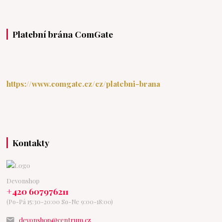
Platební brána ComGate
https://www.comgate.cz/cz/platebni-brana
Kontakty
Devonshop
+420 607976211
(Po-Pá 15:30-20:00 So-Ne 9:00-18:00)
devonshop@centrum.cz