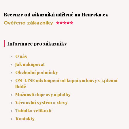
Recenze od zákazníků udělené na Heureka.cz
Ověřeno zákazníky
⭐⭐⭐⭐⭐
Informace pro zákazníky
O nás
Jak nakupovat
Obchodní podmínky
ON-LINE odstoupení od kupní smlouvy v 14denní
lhůtě
Možnosti dopravy a platby
Věrnostní systém a slevy
Tabulka velikostí
Kontakty