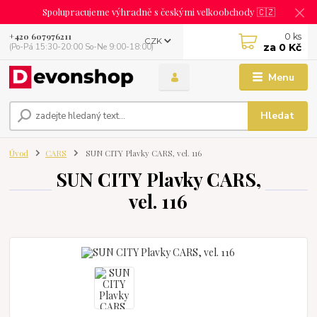
Spolupracujeme výhradně s českými velkoobchody 🇨🇿
0
ks
+420 607976211
CZK
za
0 Kč
(Po-Pá 15:30-20:00 So-Ne 9:00-18:00)
Menu
Hledat
Úvod
CARS
SUN CITY Plavky CARS, vel. 116
SUN CITY Plavky CARS,
vel. 116