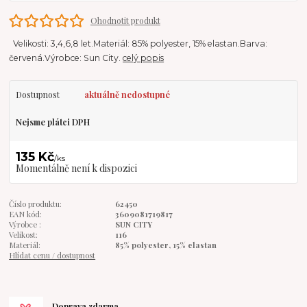
Ohodnotit produkt
Velikosti: 3,4,6,8 let.Materiál: 85% polyester, 15% elastan.Barva:
červená.Výrobce: Sun City.
celý popis
Dostupnost
aktuálně nedostupné
Nejsme plátci DPH
135 Kč
/
ks
Momentálně není k dispozici
Číslo produktu:
62450
EAN kód:
3609081719817
Výrobce :
SUN CITY
Velikost:
116
Materiál:
85% polyester, 15% elastan
Hlídat cenu / dostupnost
Doprava zdarma