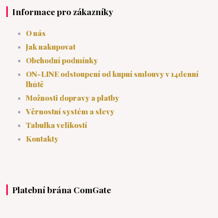
Informace pro zákazníky
O nás
Jak nakupovat
Obchodní podmínky
ON-LINE odstoupení od kupní smlouvy v 14denní
lhůtě
Možnosti dopravy a platby
Věrnostní systém a slevy
Tabulka velikostí
Kontakty
Platební brána ComGate