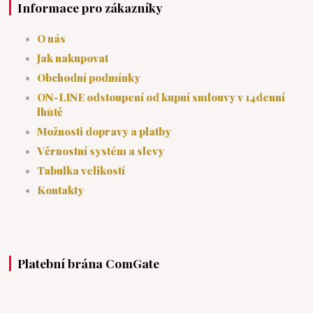
Informace pro zákazníky
O nás
Jak nakupovat
Obchodní podmínky
ON-LINE odstoupení od kupní smlouvy v 14denní
lhůtě
Možnosti dopravy a platby
Věrnostní systém a slevy
Tabulka velikostí
Kontakty
Platební brána ComGate