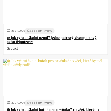
25
.
07
.
2026
Škola a školní výbava
✏️ Jak vybrat školní penál? Jednopatrový, dvoupatrový
nebo třípatrový
číst celé
20
.
07
.
2026
Škola a školní výbava
🏫 Jak vybrat školní batoh pro prvňáka? 10 věcí, které by