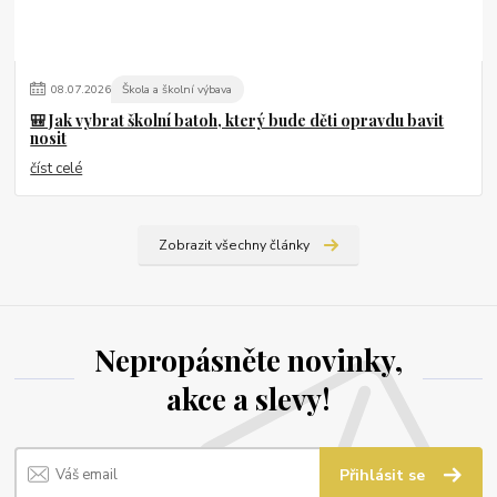
08
.
07
.
2026
Škola a školní výbava
🎒 Jak vybrat školní batoh, který bude děti opravdu bavit
nosit
číst celé
Zobrazit všechny články
Nepropásněte novinky,
akce a slevy!
Přihlásit se