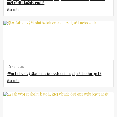
měl vědět každý rodič
číst celé
19
.
07
.
2026
🧑‍🎓 Jak velký školní batoh vybrat – 24 l, 26 l nebo 30 l?
číst celé