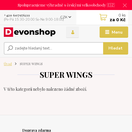
Spolupracujeme výhradně s českými velkoobchody 🇨🇿
0
ks
+420 607976211
CZK
za
0 Kč
(Po-Pá 15:30-20:00 So-Ne 9:00-18:00)
Menu
Hledat
Úvod
SUPER WINGS
SUPER WINGS
V této kategorii nebylo nalezeno žádné zboží.
Doprava zdarma