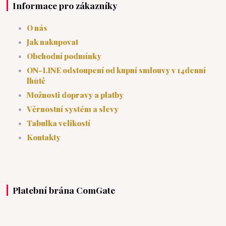
Informace pro zákazníky
O nás
Jak nakupovat
Obchodní podmínky
ON-LINE odstoupení od kupní smlouvy v 14denní
lhůtě
Možnosti dopravy a platby
Věrnostní systém a slevy
Tabulka velikostí
Kontakty
Platební brána ComGate