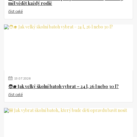
měl vědět každý rodič
číst celé
19
.
07
.
2026
🧑‍🎓 Jak velký školní batoh vybrat – 24 l, 26 l nebo 30 l?
číst celé