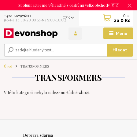
Spolupracujeme výhradně s českými velkoobchody 🇨🇿
0
ks
+420 607976211
CZK
za
0 Kč
(Po-Pá 15:30-20:00 So-Ne 9:00-18:00)
Menu
Hledat
Úvod
TRANSFORMERS
TRANSFORMERS
V této kategorii nebylo nalezeno žádné zboží.
Doprava zdarma