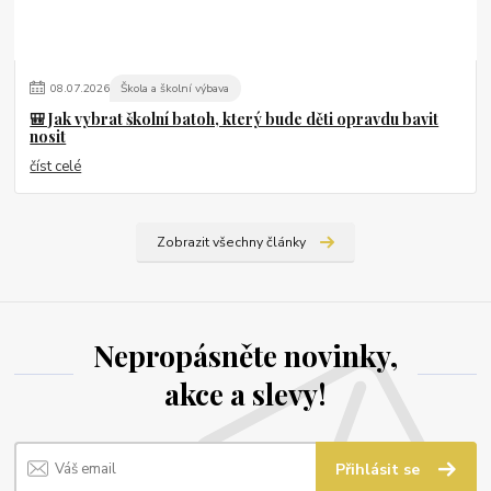
08
.
07
.
2026
Škola a školní výbava
🎒 Jak vybrat školní batoh, který bude děti opravdu bavit
nosit
číst celé
Zobrazit všechny články
Nepropásněte novinky,
akce a slevy!
Přihlásit se