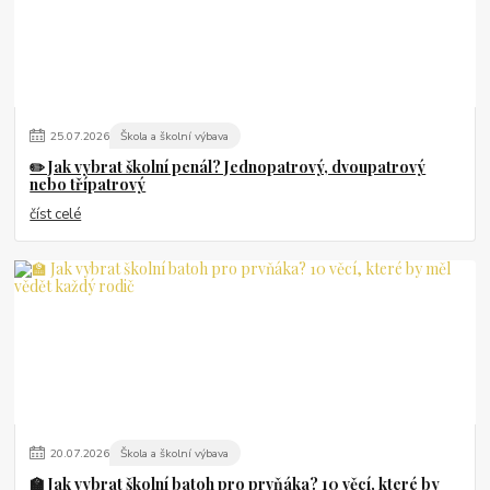
25
.
07
.
2026
Škola a školní výbava
✏️ Jak vybrat školní penál? Jednopatrový, dvoupatrový
nebo třípatrový
číst celé
20
.
07
.
2026
Škola a školní výbava
🏫 Jak vybrat školní batoh pro prvňáka? 10 věcí, které by