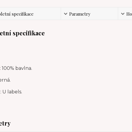
etní specifikace
Parametry
Ho
tní specifikace
: 100% bavlna.
erná.
 U labels.
etry