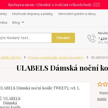
Spolupracujeme výhradně s českými velkoobchody 🇨🇿
ínky
Možnosti dopravy a platby
Věrnostní systém a slevy
uréka
Blog
Nevíte
Hledat
+420
(Po-Pá
ÁMSKÁ MÓDA
Pyžama, noční košile, domácí komplety
ULABELS Dám
ULABELS Dámská noční koš
Materi
popis