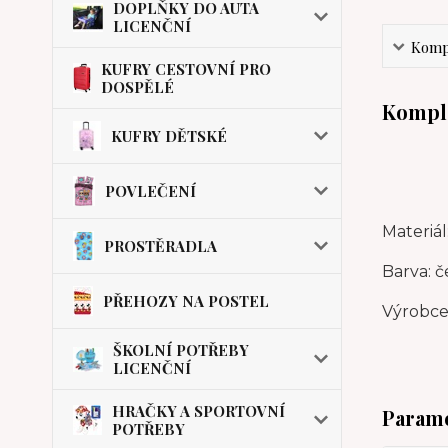
DOPLŇKY DO AUTA
LICENČNÍ
Kompl
KUFRY CESTOVNÍ PRO
DOSPĚLÉ
Komple
KUFRY DĚTSKÉ
POVLEČENÍ
Materiál
PROSTĚRADLA
Barva: č
PŘEHOZY NA POSTEL
Výrobce:
ŠKOLNÍ POTŘEBY
LICENČNÍ
HRAČKY A SPORTOVNÍ
Param
POTŘEBY