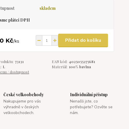
tupnost
skladem
sme plátci DPH
0 Kč
Přidat do košíku
/
ks
roduktu:
73131
EAN kód:
4025055275681
:
L
Materiál:
100% bavlna
cenu / dostupnost
České velkoobchody
Individuální přistup
Nakupujeme pro vás
Nenašli jste, co
výhradně v českých
potřebujete? Ozvěte se
velkoobchodech.
nám.