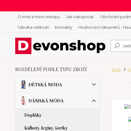
O mně a mém eshopu
Jak nakupovat
Obchodní podm
Tabulka velikostí
Kontakty
Hodnocení zákazníků - He
ROZDĚLENÍ PODLE TYPU ZBOŽÍ
Úvod
D
DĚTSKÁ MÓDA
DÁMSKÁ MÓDA
Doplňky
Kalhoty, legíny, šortky