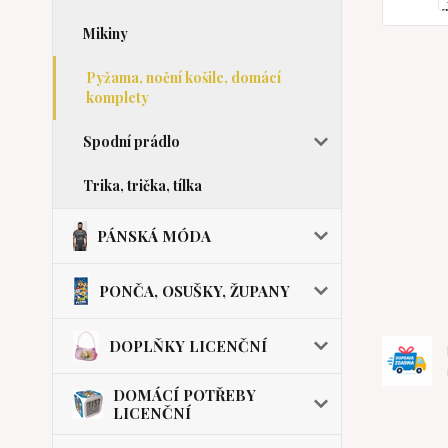
Mikiny
Pyžama, noční košile, domácí
komplety
Spodní prádlo
Trika, trička, tílka
PÁNSKÁ MÓDA
PONČA, OSUŠKY, ŽUPANY
DOPLŇKY LICENČNÍ
DOMÁCÍ POTŘEBY
LICENČNÍ