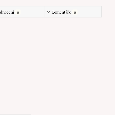
dnocení
0
Komentáře
0