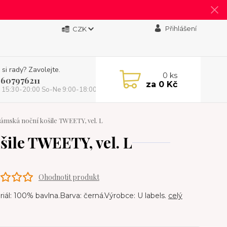
Přihlášení
CZK
 si rady? Zavolejte.
0
ks
 607976211
za
0 Kč
 15:30-20:00 So-Ne 9:00-18:00)
ská noční košile TWEETY, vel. L
ile TWEETY, vel. L
Ohodnotit produkt
ál: 100% bavlna.Barva: černá.Výrobce: U labels.
celý