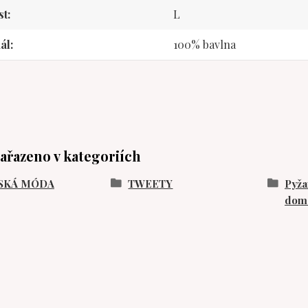
st
L
ál
100% bavlna
zařazeno v kategoriích
SKÁ MÓDA
TWEETY
Pyža
domá