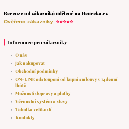
Recenze od zákazníků udělené na Heureka.cz
Ověřeno zákazníky
⭐⭐⭐⭐⭐
Informace pro zákazníky
O nás
Jak nakupovat
Obchodní podmínky
ON-LINE odstoupení od kupní smlouvy v 14denní
lhůtě
Možnosti dopravy a platby
Věrnostní systém a slevy
Tabulka velikostí
Kontakty