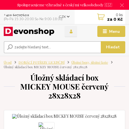
Spolupracujeme výhradně s českými velkoobchody 🇨🇿
0
ks
+420 607976211
CZK
za
0 Kč
(Po-Pá 15:30-20:00 So-Ne 9:00-18:00)
Menu
Hledat
Úvod
DOMÁCÍ POTŘEBY LICENČNÍ
Úložné boxy, úložné koše
Úložný skládací box MICKEY MOUSE červený 28x28x28
Úložný skládací box
MICKEY MOUSE červený
28x28x28