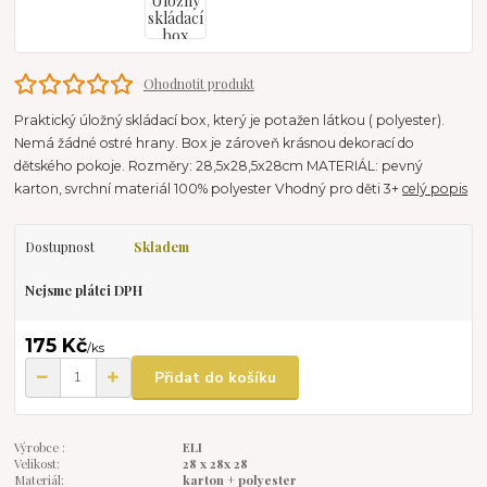
Ohodnotit produkt
Praktický úložný skládací box, který je potažen látkou ( polyester).
Nemá žádné ostré hrany. Box je zároveň krásnou dekorací do
dětského pokoje. Rozměry: 28,5x28,5x28cm MATERIÁL: pevný
karton, svrchní materiál 100% polyester Vhodný pro děti 3+
celý popis
Dostupnost
Skladem
Nejsme plátci DPH
175 Kč
/
ks
Přidat do košíku
Výrobce :
ELI
Velikost:
28 x 28x 28
Materiál:
karton + polyester