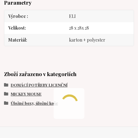
Parametry
Výrobce
ELI
Velikost
28 x 28x 28
Materiál
karton + polyester
Zboží zařazeno v kategoriích
DOMÁCÍ POTŘEBY LICENČNÍ
MICKEY MOUSE
Úložné boxy, úložné koše