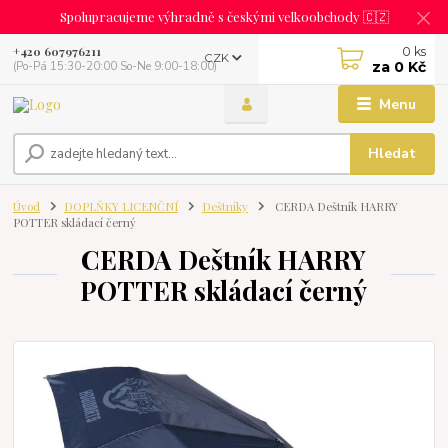
Spolupracujeme výhradně s českými velkoobchody 🇨🇿
0
ks
+420 607976211
CZK
za
0 Kč
(Po-Pá 15:30-20:00 So-Ne 9:00-18:00)
Menu
Hledat
Úvod
DOPLŇKY LICENČNÍ
Deštníky
CERDA Deštník HARRY
POTTER skládací černý
CERDA Deštník HARRY
POTTER skládací černý