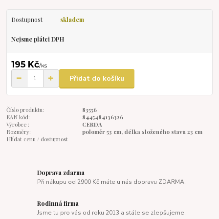
Dostupnost
skladem
Nejsme plátci DPH
195 Kč
/
ks
Přidat do košíku
Číslo produktu:
83556
EAN kód:
8445484136326
Výrobce :
CERDA
Rozměry:
poloměr 53 cm, délka složeného stavu 23 cm
Hlídat cenu / dostupnost
Doprava zdarma
Při nákupu od 2900 Kč máte u nás dopravu ZDARMA.
Rodinná firma
Jsme tu pro vás od roku 2013 a stále se zlepšujeme.