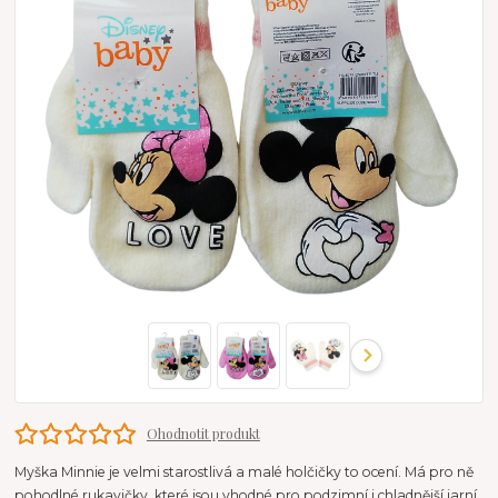
Ohodnotit produkt
Myška Minnie je velmi starostlivá a malé holčičky to ocení. Má pro ně
pohodlné rukavičky, které jsou vhodné pro podzimní i chladnější jarní