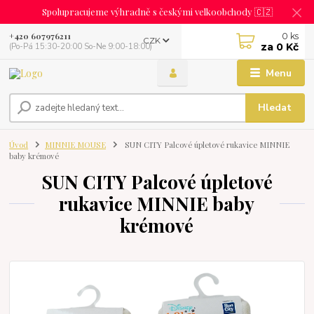
Spolupracujeme výhradně s českými velkoobchody 🇨🇿
0
ks
+420 607976211
CZK
za
0 Kč
(Po-Pá 15:30-20:00 So-Ne 9:00-18:00)
Menu
Hledat
Úvod
MINNIE MOUSE
SUN CITY Palcové úpletové rukavice MINNIE
baby krémové
SUN CITY Palcové úpletové
rukavice MINNIE baby
krémové