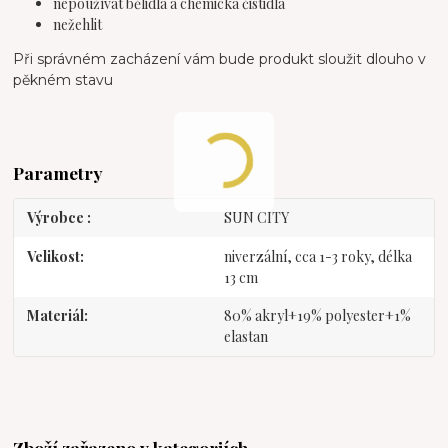
nepoužívat bělidla a chemická čistidla
nežehlit
Při správném zacházení vám bude produkt sloužit dlouho v
pěkném stavu
Parametry
Výrobce
SUN CITY
Velikost
niverzální, cca 1-3 roky, délka
13 cm
Materiál
80% akryl+19% polyester+1%
elastan
Zboží zařazeno v kategoriích