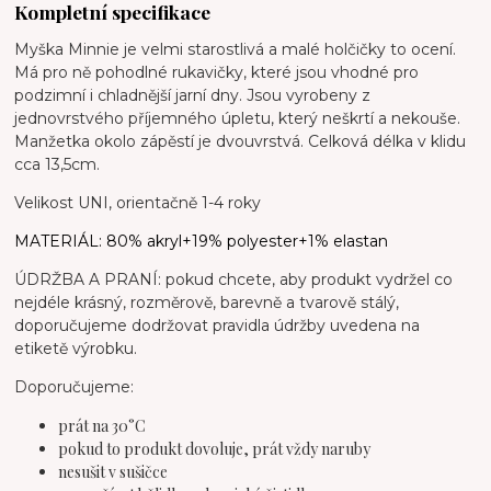
Kompletní specifikace
Myška Minnie je velmi starostlivá a malé holčičky to ocení.
Má pro ně pohodlné rukavičky, které jsou vhodné pro
podzimní i chladnější jarní dny. Jsou vyrobeny z
jednovrstvého příjemného úpletu, který neškrtí a nekouše.
Manžetka okolo zápěstí je dvouvrstvá. Celková délka v klidu
cca 13,5cm.
Velikost UNI, orientačně 1-4 roky
MATERIÁL: 80% akryl+19% polyester+1% elastan
ÚDRŽBA A PRANÍ: pokud chcete, aby produkt vydržel co
nejdéle krásný, rozměrově, barevně a tvarově stálý,
doporučujeme dodržovat pravidla údržby uvedena na
etiketě výrobku.
Doporučujeme:
prát na 30°C
pokud to produkt dovoluje, prát vždy naruby
nesušit v sušičce