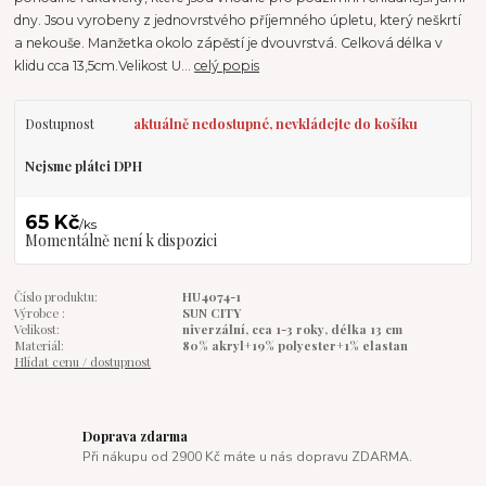
dny. Jsou vyrobeny z jednovrstvého příjemného úpletu, který neškrtí
a nekouše. Manžetka okolo zápěstí je dvouvrstvá. Celková délka v
klidu cca 13,5cm.Velikost U...
celý popis
Dostupnost
aktuálně nedostupné, nevkládejte do košíku
Nejsme plátci DPH
65 Kč
/
ks
Momentálně není k dispozici
Číslo produktu:
HU4074-1
Výrobce :
SUN CITY
Velikost:
niverzální, cca 1-3 roky, délka 13 cm
Materiál:
80% akryl+19% polyester+1% elastan
Hlídat cenu / dostupnost
Doprava zdarma
Při nákupu od 2900 Kč máte u nás dopravu ZDARMA.