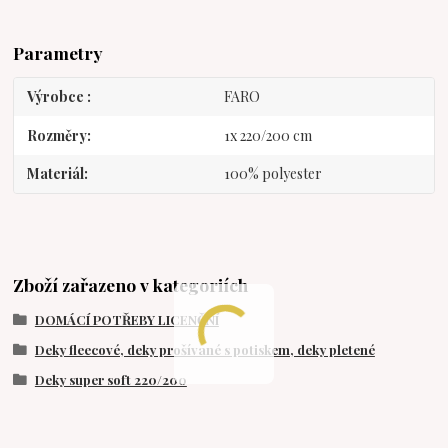
Parametry
Výrobce
FARO
Rozměry
1x 220/200 cm
Materiál
100% polyester
Zboží zařazeno v kategoriích
DOMÁCÍ POTŘEBY LICENČNÍ
Deky fleecové, deky prošívané s potiskem, deky pletené
Deky super soft 220/200