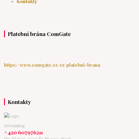
Kontakty
Platební brána ComGate
https://www.comgate.cz/cz/platebni-brana
Kontakty
Devonshop
+420 607976211
(Po-Pá 15:30-20:00 So-Ne 9:00-18:00)