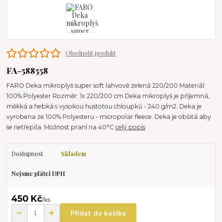
Ohodnotit produkt
FA-588558
FARO Deka mikroplyš super soft lahvově zelená 220/200 Materiál:
100% Polyester Rozměr: 1x 220/200 cm Deka mikroplyš je příjemná,
měkká a hebká s vysokou hustotou chloupků - 240 g/m2. Deka je
vyrobena ze 100% Polyesteru - micropolar fleece. Deka je obšitá aby
se netřepila. Možnost praní na 40°C
celý popis
Dostupnost
Skladem
Nejsme plátci DPH
450 Kč
/
ks
Přidat do košíku