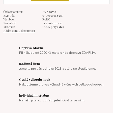
Číslo produktu:
FA-588558
EAN kód:
5907750588558
Výrobce :
FARO
Rozměry:
1x 220/200 cm
Materiál:
100% polyester
Hlídat cenu / dostupnost
Doprava zdarma
Při nákupu od 2900 Kč máte u nás dopravu ZDARMA.
Rodinná firma
Jsme tu pro vás od roku 2013 a stále se zlepšujeme.
České velkoobchody
Nakupujeme pro vás výhradně v českých velkoobchodech.
Individuální přistup
Nenašli jste, co potřebujete? Ozvěte se nám.