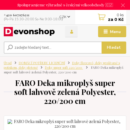
Spolupracujeme výhradně s českými velkoobchody 🇨🇿
0
ks
+420 607976211
CZK
za
0 Kč
(Po-Pá 15:30-20:00 So-Ne 9:00-18:00)
Menu
Hledat
Úvod
DOMÁCÍ POTŘEBY LICENČNÍ
Deky fleecové, deky prošívané s
potiskem, deky pletené
Deky super soft 220/200
FARO Deka mikroplyš
super soft lahvově zelená Polyester, 220/200 cm
FARO Deka mikroplyš super
soft lahvově zelená Polyester,
220/200 cm