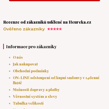
Recenze od zákazníků udělené na Heureka.cz
Ověřeno zákazníky
⭐⭐⭐⭐⭐
Informace pro zákazníky
O nás
Jak nakupovat
Obchodní podmínky
ON-LINE odstoupení od kupní smlouvy v 14denní
lhůtě
Možnosti dopravy a platby
Věrnostní systém a slevy
Tabulka velikostí