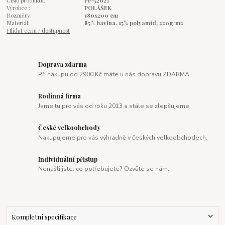
Číslo produktu:
PP-52027
Výrobce :
POLÁŠEK
Rozměry:
180x200 cm
Materiál:
85% bavlna, 15% polyamid, 220g/m2
Hlídat cenu / dostupnost
Doprava zdarma
Při nákupu od 2900 Kč máte u nás dopravu ZDARMA.
Rodinná firma
Jsme tu pro vás od roku 2013 a stále se zlepšujeme.
České velkoobchody
Nakupujeme pro vás výhradně v českých velkoobchodech.
Individuální přistup
Nenašli jste, co potřebujete? Ozvěte se nám.
Kompletní specifikace