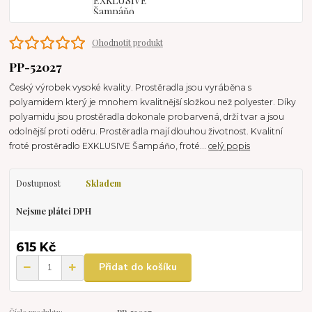
Ohodnotit produkt
PP-52027
Český výrobek vysoké kvality. Prostěradla jsou vyráběna s
polyamidem který je mnohem kvalitnější složkou než polyester. Díky
polyamidu jsou prostěradla dokonale probarvená, drží tvar a jsou
odolnější proti oděru. Prostěradla mají dlouhou životnost. Kvalitní
froté prostěradlo EXKLUSIVE Šampáňo, froté...
celý popis
Dostupnost
Skladem
Nejsme plátci DPH
615 Kč
Přidat do košíku