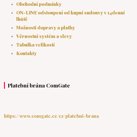
Obchodní podmínky
ON-LINE odstoupení od kupní smlouvy v 14denní
lhůtě
Možnosti dopravy a platby
Věrnostní systém a slevy
Tabulka velikostí
Kontakty
Platební brána ComGate
https://www.comgate.cz/cz/platebni-brana