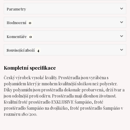
Parametry
Hodnocení
0
Komentáře
0
Související zboží
4
Kompletní specifikace
Český výrobek vysoké kvality. Prostěradla jsou vyráběna s
polyamidem který je mnohem kvalitnější složkou než polyester.
Díky polyamidu jsou prostěradla dokonale probarvená, drží tvar a
jsou odolnější proti oděru. Prostěradla mají dlouhou životnost.
Kvalitní froté prostěradlo EXKLUSIVE Šampáňo, froté
prostěradlo Šampáňo na dvojlůžko, froté prostěradlo Šampáňo v
rozměru 180/200.