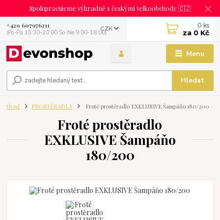
Spolupracujeme výhradně s českými velkoobchody 🇨🇿
0
ks
+420 607976211
CZK
za
0 Kč
(Po-Pá 15:30-20:00 So-Ne 9:00-18:00)
Menu
Hledat
Úvod
PROSTĚRADLA
Froté prostěradlo EXKLUSIVE Šampáňo 180/200
Froté prostěradlo
EXKLUSIVE Šampáňo
180/200