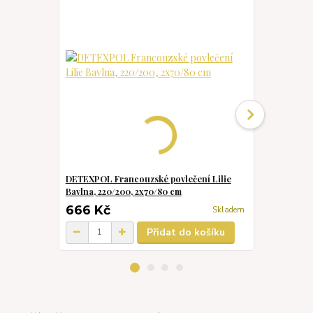
DETEXPOL Francouzské povlečení Lilie
DETEXPOL F
Bavlna, 220/200, 2x70/80 cm
snů Bavlna, 
666 Kč
666 Kč
Skladem
Přidat do košíku