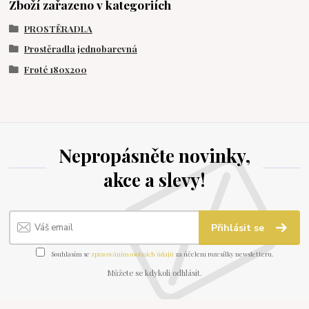
Zboží zařazeno v kategoriích
PROSTĚRADLA
Prostěradla jednobarevná
Froté 180x200
Nepropásněte novinky,
akce a slevy!
Přihlásit se
Souhlasím se
zpracováním osobních údajů
za účelem rozesílky newsletteru.
Můžete se kdykoli odhlásit.