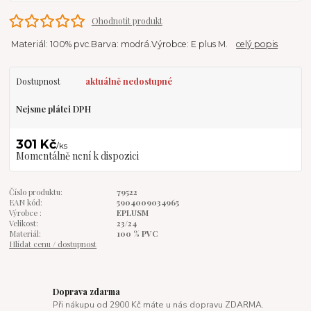
Ohodnotit produkt
Materiál: 100% pvc.Barva: modrá.Výrobce: E plus M.
celý popis
Dostupnost
aktuálně nedostupné
Nejsme plátci DPH
301 Kč
/
ks
Momentálně není k dispozici
Číslo produktu:
79522
EAN kód:
5904009034965
Výrobce :
EPLUSM
Velikost:
23/24
Materiál:
100 % PVC
Hlídat cenu / dostupnost
Doprava zdarma
Při nákupu od 2900 Kč máte u nás dopravu ZDARMA.