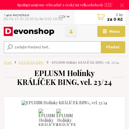
Spolupracujeme výhradně s českými velkoobchody 🇨🇿
0
ks
+420 607976211
CZK
za
0 Kč
(Po-Pá 15:30-20:00 So-Ne 9:00-18:00)
Menu
Hledat
Úvod
KRÁLÍČEK BING
EPLUSM Holínky KRÁLÍČEK BING, vel. 23/24
EPLUSM Holínky
KRÁLÍČEK BING, vel. 23/24