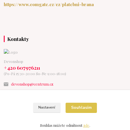
https://www.comgate.cz/cz/platebni-brana
Kontakty
Devonshop
+420 607976211
(Po-Pá 15:30-20:00 So-Ne 9:00-18:00)
devonshop@centrum.cz
Souhlasím
Nastavení
Vytvořeno na
Eshop-rychle.cz
Souhlas můžete odmítnout
zde
.