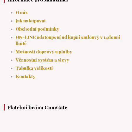
O nás
Jak nakupovat
Obchodní podmínky
ON-LINE odstoupení od kupní smlouvy v 14denní
lhůtě
Možnosti dopravy a platby
Věrnostní systém a slevy
Tabulka velikostí
Kontakty
Platební brána ComGate