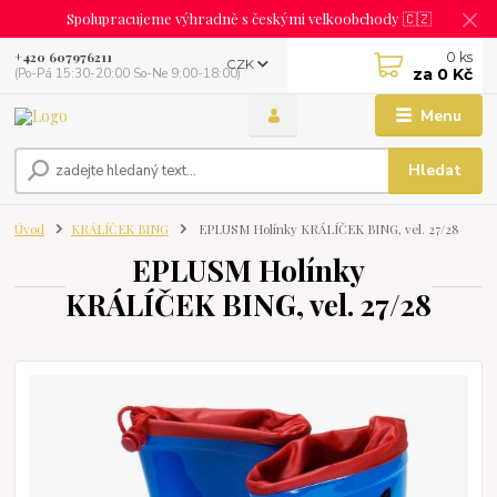
Spolupracujeme výhradně s českými velkoobchody 🇨🇿
0
ks
+420 607976211
CZK
za
0 Kč
(Po-Pá 15:30-20:00 So-Ne 9:00-18:00)
Menu
Hledat
Úvod
KRÁLÍČEK BING
EPLUSM Holínky KRÁLÍČEK BING, vel. 27/28
EPLUSM Holínky
KRÁLÍČEK BING, vel. 27/28