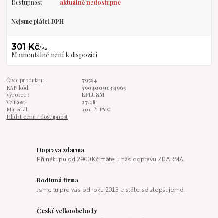
Dostupnost
aktuálně nedostupné
Nejsme plátci DPH
301 Kč
/
ks
Momentálně není k dispozici
Číslo produktu:
79524
EAN kód:
5904009034965
Výrobce :
EPLUSM
Velikost:
27/28
Materiál:
100 % PVC
Hlídat cenu / dostupnost
Doprava zdarma
Při nákupu od 2900 Kč máte u nás dopravu ZDARMA.
Rodinná firma
Jsme tu pro vás od roku 2013 a stále se zlepšujeme.
České velkoobchody