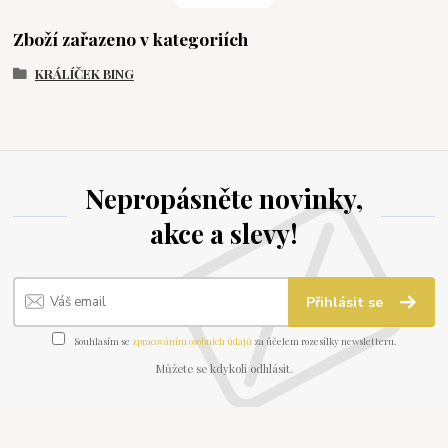
Zboží zařazeno v kategoriích
KRÁLÍČEK BING
Nepropásněte novinky,
akce a slevy!
Přihlásit se
Souhlasím se
zpracováním osobních údajů
za účelem rozesílky newsletteru.
Můžete se kdykoli odhlásit.