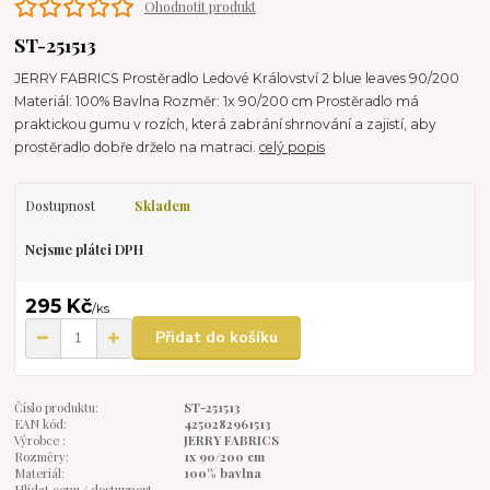
Ohodnotit produkt
ST-251513
JERRY FABRICS Prostěradlo Ledové Království 2 blue leaves 90/200
Materiál: 100% Bavlna Rozměr: 1x 90/200 cm Prostěradlo má
praktickou gumu v rozích, která zabrání shrnování a zajistí, aby
prostěradlo dobře drželo na matraci.
celý popis
Dostupnost
Skladem
Nejsme plátci DPH
295 Kč
/
ks
Přidat do košíku
Číslo produktu:
ST-251513
EAN kód:
4250282961513
Výrobce :
JERRY FABRICS
Rozměry:
1x 90/200 cm
Materiál:
100% bavlna
Hlídat cenu / dostupnost