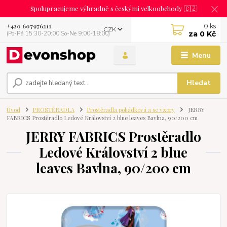
Spolupracujeme výhradně s českými velkoobchody 🇨🇿
0
ks
+420 607976211
CZK
za
0 Kč
(Po-Pá 15:30-20:00 So-Ne 9:00-18:00)
Menu
Hledat
Úvod
PROSTĚRADLA
Prostěradla pohádková a se vzory
JERRY
FABRICS Prostěradlo Ledové Království 2 blue leaves Bavlna, 90/200 cm
JERRY FABRICS Prostěradlo
Ledové Království 2 blue
leaves Bavlna, 90/200 cm