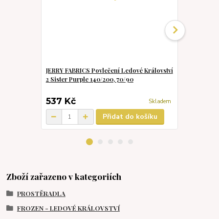
JERRY FABRICS Povlečení Ledové Království
FARO Povleč
2 Sister Purple 140/200, 70/90
Bavlna, 140
537 Kč
558 Kč
Skladem
Přidat do košíku
Zboží zařazeno v kategoriích
PROSTĚRADLA
FROZEN - LEDOVÉ KRÁLOVSTVÍ