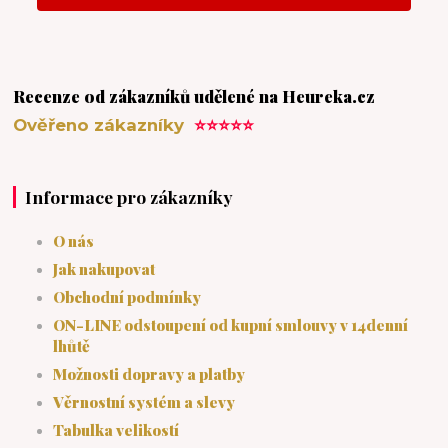
Recenze od zákazníků udělené na Heureka.cz
Ověřeno zákazníky
⭐⭐⭐⭐⭐
Informace pro zákazníky
O nás
Jak nakupovat
Obchodní podmínky
ON-LINE odstoupení od kupní smlouvy v 14denní
lhůtě
Možnosti dopravy a platby
Věrnostní systém a slevy
Tabulka velikostí