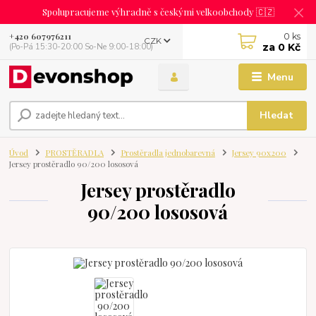
Spolupracujeme výhradně s českými velkoobchody 🇨🇿
0
ks
+420 607976211
CZK
za
0 Kč
(Po-Pá 15:30-20:00 So-Ne 9:00-18:00)
Menu
Hledat
Úvod
PROSTĚRADLA
Prostěradla jednobarevná
Jersey 90x200
Jersey prostěradlo 90/200 lososová
Jersey prostěradlo
90/200 lososová