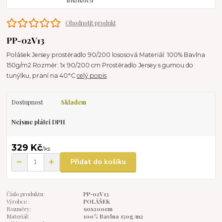
Ohodnotit produkt
PP-02V13
Polášek Jersey prostěradlo 90/200 lososová Materiál: 100% Bavlna
150g/m2 Rozměr: 1x 90/200 cm Prostěradlo Jersey s gumou do
tunýlku, praní na 40°C
celý popis
Dostupnost
Skladem
Nejsme plátci DPH
329 Kč
/
ks
Přidat do košíku
Číslo produktu:
PP-02V13
Výrobce :
POLÁŠEK
Rozměry:
90x200cm
Materiál:
100% Bavlna 150g/m2