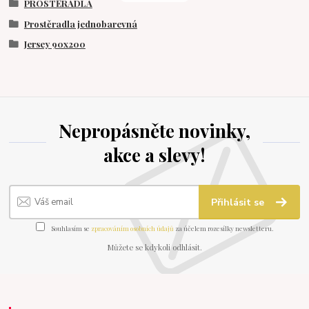
PROSTĚRADLA
Prostěradla jednobarevná
Jersey 90x200
Nepropásněte novinky,
akce a slevy!
Přihlásit se
Souhlasím se
zpracováním osobních údajů
za účelem rozesílky newsletteru.
Můžete se kdykoli odhlásit.