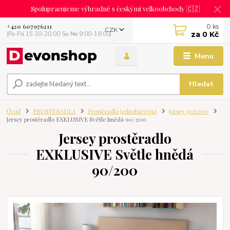
Spolupracujeme výhradně s českými velkoobchody 🇨🇿
0
ks
+420 607976211
CZK
za
0 Kč
(Po-Pá 15:30-20:00 So-Ne 9:00-18:00)
Menu
Hledat
Úvod
PROSTĚRADLA
Prostěradla jednobarevná
Jersey 90x200
Jersey prostěradlo EXKLUSIVE Světle hnědá 90/200
Jersey prostěradlo
EXKLUSIVE Světle hnědá
90/200