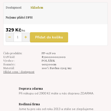
Dostupnost
Skladem
Nejsme plátci DPH
329 Kč
/
ks
Přidat do košíku
Číslo produktu:
PP-02V09
EAN kód:
8590000002009
Výrobce :
POLÁŠEK
Rozměry:
90x200cm
Materiál:
100% Bavlna 150g/m2
Hlídat cenu / dostupnost
Doprava zdarma
Při nákupu od 2900 Kč máte u nás dopravu ZDARMA.
Rodinná firma
Jsme tu pro vás od roku 2013 a stále se zlepšujeme.