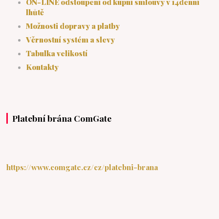
ON-LINE odstoupení od kupní smlouvy v 14denní
lhůtě
Možnosti dopravy a platby
Věrnostní systém a slevy
Tabulka velikostí
Kontakty
Platební brána ComGate
https://www.comgate.cz/cz/platebni-brana