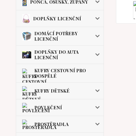
PONČA, OSUŠKY, ŽUPANY
DOPLŇKY LICENČNÍ
DOMÁCÍ POTŘEBY
LICENČNÍ
DOPLŇKY DO AUTA
LICENČNÍ
KUFRY CESTOVNÍ PRO
DOSPĚLÉ
KUFRY DĚTSKÉ
POVLEČENÍ
PROSTĚRADLA