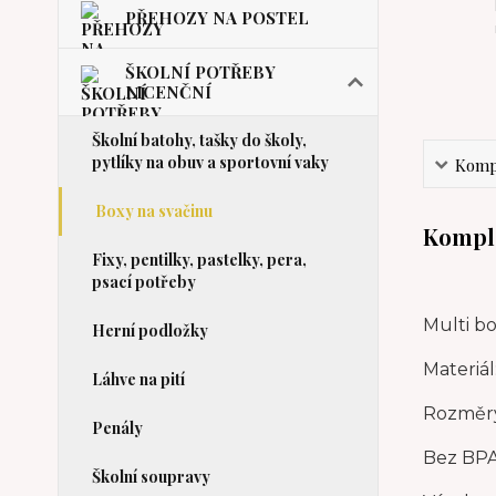
PŘEHOZY NA POSTEL
ŠKOLNÍ POTŘEBY
LICENČNÍ
Školní batohy, tašky do školy,
pytlíky na obuv a sportovní vaky
Kompl
Boxy na svačinu
Komple
Fixy, pentilky, pastelky, pera,
psací potřeby
Multi bo
Herní podložky
Materiál:
Láhve na pití
Rozměry:
Penály
Bez BPA
Školní soupravy