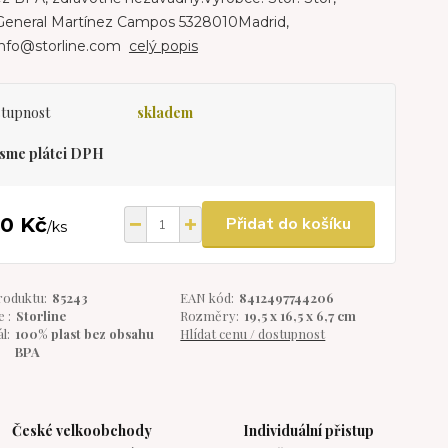
.General Martínez Campos 5328010Madrid,
info@storline.com
celý popis
tupnost
skladem
sme plátci DPH
80 Kč
Přidat do košíku
/
ks
roduktu:
85243
EAN kód:
8412497744206
 :
Storline
Rozměry:
19,5 x 16,5 x 6,7 cm
l:
100% plast bez obsahu
Hlídat cenu / dostupnost
BPA
České velkoobchody
Individuální přistup