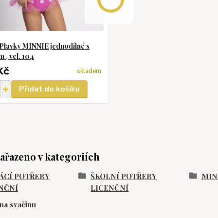
lavky MINNIE jednodílné s
 , vel. 104
Kč
skladem
Přidat do košíku
zařazeno v kategoriích
CÍ POTŘEBY
ŠKOLNÍ POTŘEBY
MIN
NČNÍ
LICENČNÍ
na svačinu