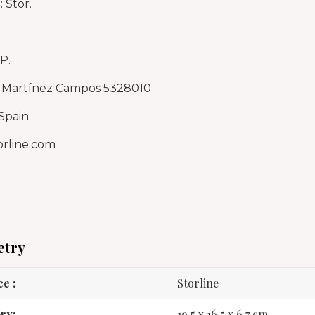
 Stor.
.P.
 Martínez Campos 5328010
Spain
orline.com
etry
ce
Storline
ry
19,5 x 16,5 x 6,7 cm