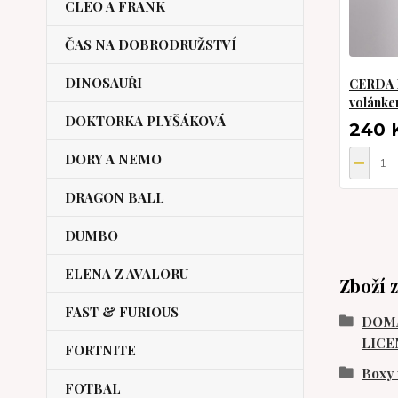
CLEO A FRANK
ČAS NA DOBRODRUŽSTVÍ
DINOSAUŘI
CERDA P
volánkem
DOKTORKA PLYŠÁKOVÁ
240 
DORY A NEMO
DRAGON BALL
DUMBO
ELENA Z AVALORU
Zboží 
FAST & FURIOUS
DOMÁ
LICE
FORTNITE
Boxy 
FOTBAL