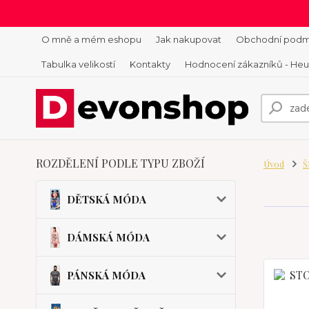
O mně a mém eshopu
Jak nakupovat
Obchodní podm
Tabulka velikostí
Kontakty
Hodnocení zákazníků - He
ROZDĚLENÍ PODLE TYPU ZBOŽÍ
Úvod
Š
DĚTSKÁ MÓDA
DÁMSKÁ MÓDA
PÁNSKÁ MÓDA