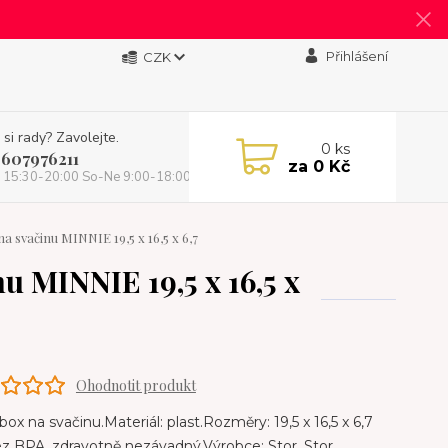
Přihlášení
CZK
 si rady? Zavolejte.
0
ks
 607976211
za
0 Kč
 15:30-20:00 So-Ne 9:00-18:00)
 svačinu MINNIE 19,5 x 16,5 x 6,7
 MINNIE 19,5 x 16,5 x
Ohodnotit produkt
box na svačinu.Materiál: plast.Rozměry: 19,5 x 16,5 x 6,7
 BPA, zdravotně nezávadný.Výrobce: Stor. Stor,