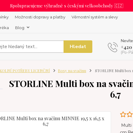
Spolupracujeme výhradně s českými velkoobchody 🇨🇿
ínky
Možnosti dopravy a platby
Věrnostní systém a slevy
uréka
Blog
Nevíte
Hledat
+420
(Po-Pá
KOLNÍ POTŘEBY LICENČNÍ
Boxy na svačinu
STORLINE Multi box na
STORLINE Multi box na svačinu
6,7
Multi 
cm.Bez