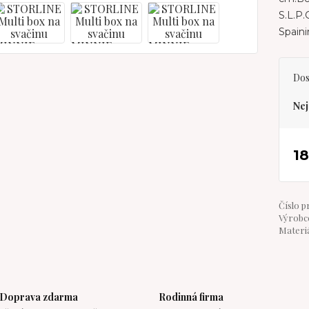
S.L.P
Spain
Dos
Nej
1
Číslo p
Výrobce
Materiá
Doprava zdarma
Rodinná firma