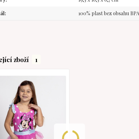
ál
100% plast bez obsahu BP
ející zboží
1