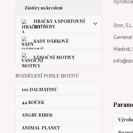
Výrobce:
Zástěry na kreslení
HRAČKY A SPORTOVNÍ
Stor, S.L
POTŘEBY
General
SADY DÁRKOVÉ
Madrid, 
VÁNOČNÍ MOTIVY
info@st
ROZDĚLENÍ PODLE MOTIVŮ
101 DALMATINŮ
44 KOČEK
Param
ANGRY BIRDS
Výrob
ANIMAL PLANET
Rozmě