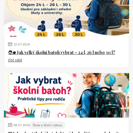
19
.
07
.
2026
🧑‍🎓 Jak velký školní batoh vybrat – 24 l, 26 l nebo 30 l?
číst celé
08
.
07
.
2026
Škola a školní výbava