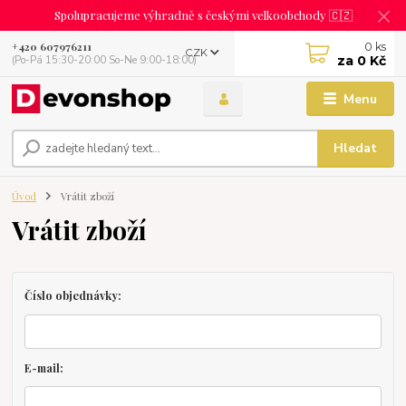
Spolupracujeme výhradně s českými velkoobchody 🇨🇿
0
ks
+420 607976211
CZK
za
0 Kč
(Po-Pá 15:30-20:00 So-Ne 9:00-18:00)
Menu
Hledat
Úvod
Vrátit zboží
Vrátit zboží
Číslo objednávky:
E-mail: