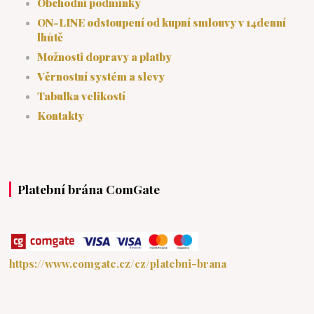
Obchodní podmínky
ON-LINE odstoupení od kupní smlouvy v 14denní
lhůtě
Možnosti dopravy a platby
Věrnostní systém a slevy
Tabulka velikostí
Kontakty
Platební brána ComGate
https://www.comgate.cz/cz/platebni-brana