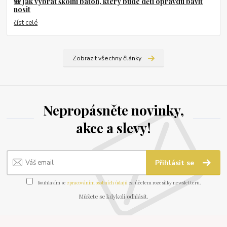
🎒 Jak vybrat školní batoh, který bude děti opravdu bavit
nosit
číst celé
Zobrazit všechny články
Nepropásněte novinky,
akce a slevy!
Přihlásit se
Souhlasím se
zpracováním osobních údajů
za účelem rozesílky newsletteru.
Můžete se kdykoli odhlásit.