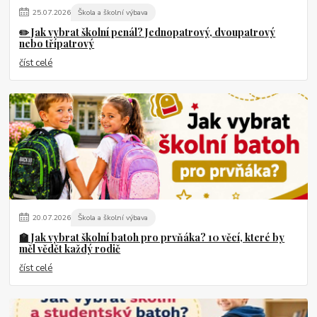
25
.
07
.
2026
Škola a školní výbava
✏️ Jak vybrat školní penál? Jednopatrový, dvoupatrový
nebo třípatrový
číst celé
20
.
07
.
2026
Škola a školní výbava
🏫 Jak vybrat školní batoh pro prvňáka? 10 věcí, které by
měl vědět každý rodič
číst celé