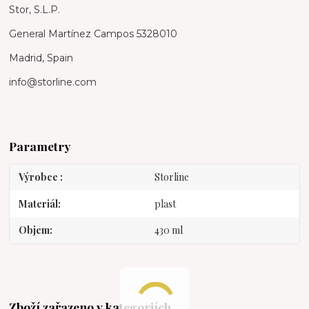
Stor, S.L.P.
General Martínez Campos 5328010
Madrid, Spain
info@storline.com
Parametry
Výrobce
Storline
Materiál
plast
Objem
430 ml
Zboží zařazeno v kategoriích