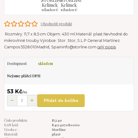
Ohodnotit produkt
Rozměry: 11,7 x 8,5 cm.Objem: 430 ml.Materiál: plast.Nevhodné do
mikrovlnné trouby.Výrobce: Stor. Stor, S.L.P.General Martínez
Campos 5328010Madrid, Spaininfo@storline.com
celý popis
Dostupnost
skladem
Nejsme plátci DPH
53 Kč
/
ks
Přidat do košíku
Číslo produktu:
85249
EAN kód:
8412497080069
Výrobce :
Storline
Materiál:
plast