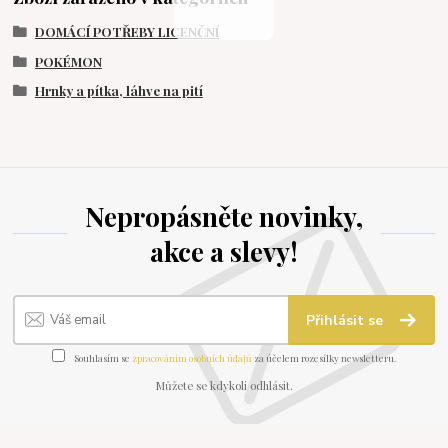
DOMÁCÍ POTŘEBY LICENČNÍ
POKÉMON
Hrnky a pítka, láhve na pití
Nepropásněte novinky,
akce a slevy!
Přihlásit se
Souhlasím se
zpracováním osobních údajů
za účelem rozesílky newsletteru.
Můžete se kdykoli odhlásit.