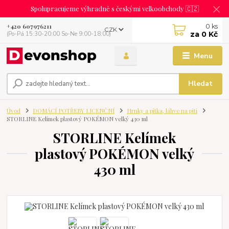
Spolupracujeme výhradně s českými velkoobchody 🇨🇿
0
ks
+420 607976211
CZK
za
0 Kč
(Po-Pá 15:30-20:00 So-Ne 9:00-18:00)
Menu
Hledat
Úvod
DOMÁCÍ POTŘEBY LICENČNÍ
Hrnky a pítka, láhve na pití
STORLINE Kelímek plastový POKÉMON velký 430 ml
STORLINE Kelímek
plastový POKÉMON velký
430 ml