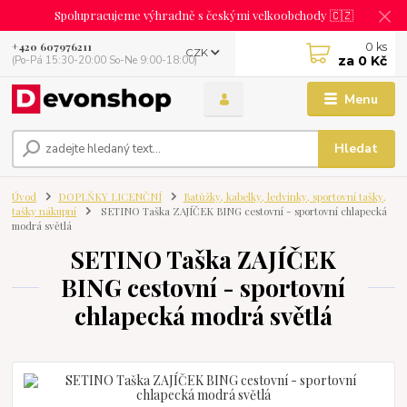
Spolupracujeme výhradně s českými velkoobchody 🇨🇿
0
ks
+420 607976211
CZK
za
0 Kč
(Po-Pá 15:30-20:00 So-Ne 9:00-18:00)
Menu
Hledat
Úvod
DOPLŇKY LICENČNÍ
Batůžky, kabelky, ledvinky, sportovní tašky,
tašky nákupní
SETINO Taška ZAJÍČEK BING cestovní - sportovní chlapecká
modrá světlá
SETINO Taška ZAJÍČEK
BING cestovní - sportovní
chlapecká modrá světlá