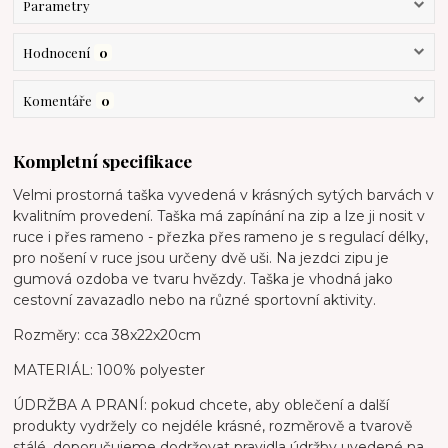
Parametry
Hodnocení
0
Komentáře
0
Kompletní specifikace
Velmi prostorná taška vyvedená v krásných sytých barvách v
kvalitním provedení. Taška má zapínání na zip a lze ji nosit v
ruce i přes rameno - přezka přes rameno je s regulací délky,
pro nošení v ruce jsou určeny dvě uši. Na jezdci zipu je
gumová ozdoba ve tvaru hvězdy. Taška je vhodná jako
cestovní zavazadlo nebo na různé sportovní aktivity.
Rozměry: cca 38x22x20cm
MATERIÁL: 100% polyester
ÚDRŽBA A PRANÍ: pokud chcete, aby oblečení a další
produkty vydržely co nejdéle krásné, rozměrově a tvarově
stálé, doporučujeme dodržovat pravidla údržby uvedené na