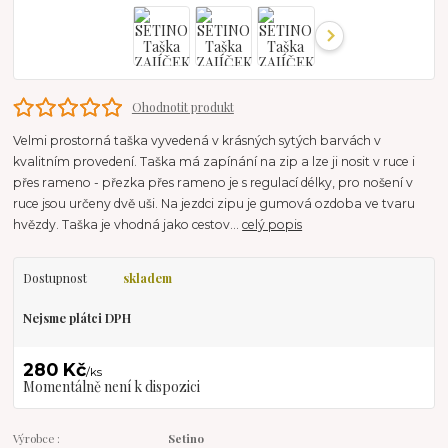
Ohodnotit produkt
Velmi prostorná taška vyvedená v krásných sytých barvách v
kvalitním provedení. Taška má zapínání na zip a lze ji nosit v ruce i
přes rameno - přezka přes rameno je s regulací délky, pro nošení v
ruce jsou určeny dvě uši. Na jezdci zipu je gumová ozdoba ve tvaru
hvězdy. Taška je vhodná jako cestov...
celý popis
Dostupnost
skladem
Nejsme plátci DPH
280 Kč
/
ks
Momentálně není k dispozici
Výrobce :
Setino