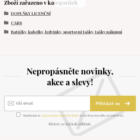
Zboží zařazeno v kategoriích
DOPLŇKY LICENČNÍ
CARS
Batůžky, kabelky, ledvinky, sportovní tašky, tašky nákupní
Nepropásněte novinky,
akce a slevy!
Přihlásit se
Souhlasím se
zpracováním osobních údajů
za účelem rozesílky newsletteru.
Můžete se kdykoli odhlásit.