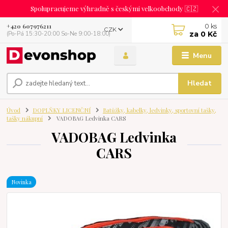
Spolupracujeme výhradně s českými velkoobchody 🇨🇿
0
ks
+420 607976211
CZK
za
0 Kč
(Po-Pá 15:30-20:00 So-Ne 9:00-18:00)
Menu
Hledat
Úvod
DOPLŇKY LICENČNÍ
Batůžky, kabelky, ledvinky, sportovní tašky,
tašky nákupní
VADOBAG Ledvinka CARS
VADOBAG Ledvinka
CARS
Novinka