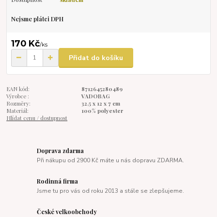
Nejsme plátci DPH
170 Kč
/
ks
Přidat do košíku
EAN kód:
8712645280489
Výrobce :
VADOBAG
Rozměry:
32,5 x 12 x 7 cm
Materiál:
100% polyester
Hlídat cenu / dostupnost
Doprava zdarma
Při nákupu od 2900 Kč máte u nás dopravu ZDARMA.
Rodinná firma
Jsme tu pro vás od roku 2013 a stále se zlepšujeme.
České velkoobchody