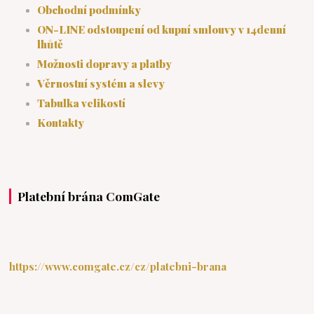
Obchodní podmínky
ON-LINE odstoupení od kupní smlouvy v 14denní
lhůtě
Možnosti dopravy a platby
Věrnostní systém a slevy
Tabulka velikostí
Kontakty
Platební brána ComGate
https://www.comgate.cz/cz/platebni-brana