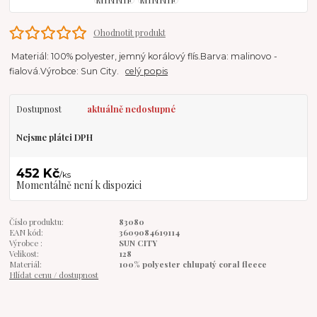
Ohodnotit produkt
Materiál: 100% polyester, jemný korálový flís.Barva: malinovo -
fialová.Výrobce: Sun City.
celý popis
Dostupnost
aktuálně nedostupné
Nejsme plátci DPH
452 Kč
/
ks
Momentálně není k dispozici
Číslo produktu:
83080
EAN kód:
3609084619114
Výrobce :
SUN CITY
Velikost:
128
Materiál:
100% polyester chlupatý coral fleece
Hlídat cenu / dostupnost