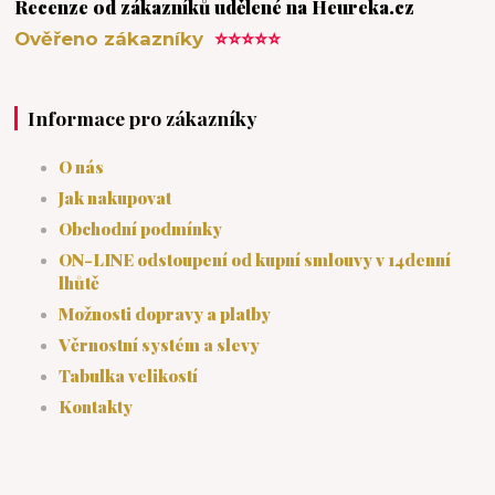
Recenze od zákazníků udělené na Heureka.cz
Ověřeno zákazníky
⭐⭐⭐⭐⭐
Informace pro zákazníky
O nás
Jak nakupovat
Obchodní podmínky
ON-LINE odstoupení od kupní smlouvy v 14denní
lhůtě
Možnosti dopravy a platby
Věrnostní systém a slevy
Tabulka velikostí
Kontakty