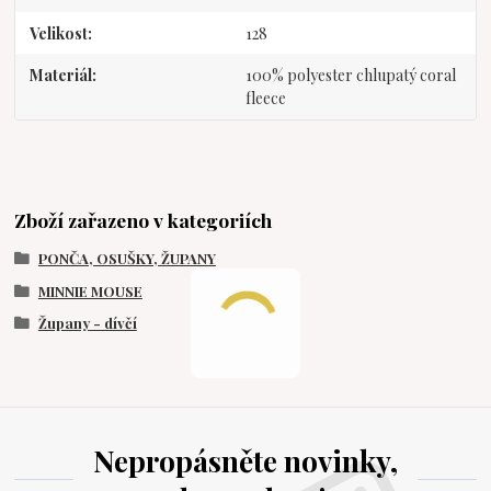
Velikost
128
Materiál
100% polyester chlupatý coral
fleece
Zboží zařazeno v kategoriích
PONČA, OSUŠKY, ŽUPANY
MINNIE MOUSE
Župany - dívčí
Nepropásněte novinky,