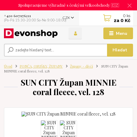
Spolupracujeme výhradně s českými velkoobchody 🇨🇿
0
ks
+420 607976211
CZK
za
0 Kč
(Po-Pá 15:30-20:00 So-Ne 9:00-18:00)
Menu
Hledat
Úvod
PONČA, OSUŠKY, ŽUPANY
Župany - dívčí
SUN CITY Župan
MINNIE coral fleece, vel. 128
SUN CITY Župan MINNIE
coral fleece, vel. 128