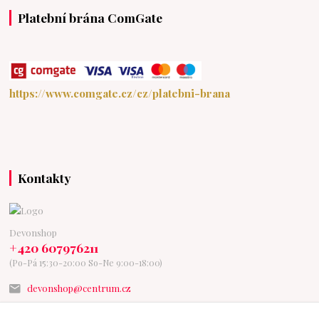
Platební brána ComGate
https://www.comgate.cz/cz/platebni-brana
Kontakty
Devonshop
+420 607976211
(Po-Pá 15:30-20:00 So-Ne 9:00-18:00)
devonshop@centrum.cz