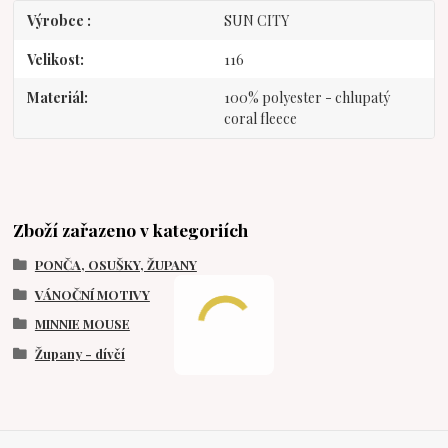
Výrobce
SUN CITY
Velikost
116
Materiál
100% polyester - chlupatý
coral fleece
Zboží zařazeno v kategoriích
PONČA, OSUŠKY, ŽUPANY
VÁNOČNÍ MOTIVY
MINNIE MOUSE
Župany - dívčí