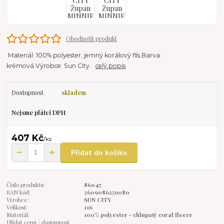
Ohodnotit produkt
Materiál: 100% polyester, jemný korálový flís.Barva:
krémová.Výrobce: Sun City.
celý popis
Dostupnost
skladem
Nejsme plátci DPH
407 Kč
/
ks
Přidat do košíku
Číslo produktu:
86047
EAN kód:
3609086259080
Výrobce :
SUN CITY
Velikost:
116
Materiál:
100% polyester - chlupatý coral fleece
Hlídat cenu / dostupnost