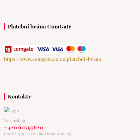
Platební brána ComGate
https://www.comgate.cz/cz/platebni-brana
Kontakty
Devonshop
+420 607976211
(Po-Pá 15:30-20:00 So-Ne 9:00-18:00)