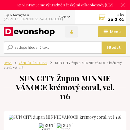
Spolupracujeme výhradně s českými velkoobchody 🇨🇿
0
ks
+420 607976211
CZK
za
0 Kč
(Po-Pá 15:30-20:00 So-Ne 9:00-18:00)
Menu
Hledat
Úvod
VÁNOČNÍ MOTIVY
SUN CITY Župan MINNIE VÁNOCE krémový
coral, vel. 116
SUN CITY Župan MINNIE
VÁNOCE krémový coral, vel.
116