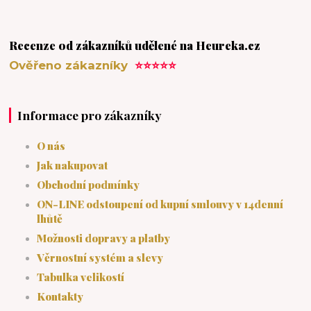
Recenze od zákazníků udělené na Heureka.cz
Ověřeno zákazníky
⭐⭐⭐⭐⭐
Informace pro zákazníky
O nás
Jak nakupovat
Obchodní podmínky
ON-LINE odstoupení od kupní smlouvy v 14denní
lhůtě
Možnosti dopravy a platby
Věrnostní systém a slevy
Tabulka velikostí
Kontakty