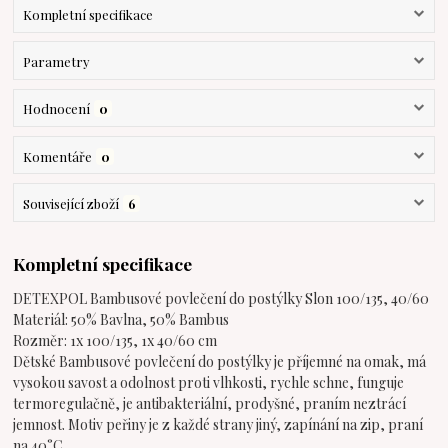
Kompletní specifikace
Parametry
Hodnocení
0
Komentáře
0
Související zboží
6
Kompletní specifikace
DETEXPOL Bambusové povlečení do postýlky Slon 100/135, 40/60
Materiál: 50% Bavlna, 50% Bambus
Rozměr: 1x 100/135, 1x 40/60 cm
Dětské Bambusové povlečení do postýlky je příjemné na omak, má
vysokou savost a odolnost proti vlhkosti, rychle schne, funguje
termoregulačně, je antibakteriální, prodyšné, praním neztrácí
jemnost. Motiv peřiny je z každé strany jiný, zapínání na zip, praní
na 40°C