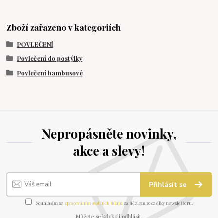
Zboží zařazeno v kategoriích
POVLEČENÍ
Povlečení do postýlky
Povlečení bambusové
Nepropásněte novinky,
akce a slevy!
Přihlásit se
Souhlasím se
zpracováním osobních údajů
za účelem rozesílky newsletteru.
Můžete se kdykoli odhlásit.