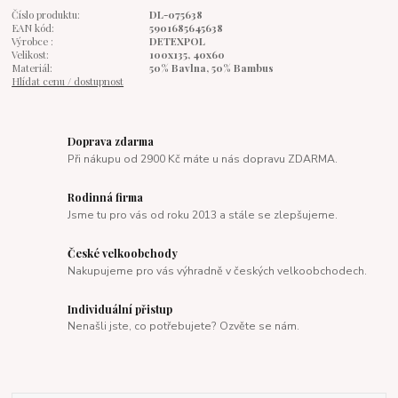
Číslo produktu:
DL-075638
EAN kód:
5901685645638
Výrobce :
DETEXPOL
Velikost:
100x135, 40x60
Materiál:
50% Bavlna, 50% Bambus
Hlídat cenu / dostupnost
Doprava zdarma
Při nákupu od 2900 Kč máte u nás dopravu ZDARMA.
Rodinná firma
Jsme tu pro vás od roku 2013 a stále se zlepšujeme.
České velkoobchody
Nakupujeme pro vás výhradně v českých velkoobchodech.
Individuální přistup
Nenašli jste, co potřebujete? Ozvěte se nám.