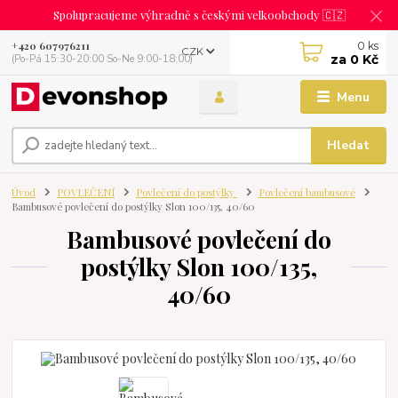
Spolupracujeme výhradně s českými velkoobchody 🇨🇿
0
ks
+420 607976211
CZK
za
0 Kč
(Po-Pá 15:30-20:00 So-Ne 9:00-18:00)
Menu
Hledat
Úvod
POVLEČENÍ
Povlečení do postýlky
Povlečení bambusové
Bambusové povlečení do postýlky Slon 100/135, 40/60
Bambusové povlečení do
postýlky Slon 100/135,
40/60