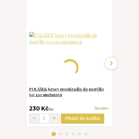
POLÁŠEK Jersey prostěradlo do postýlky
POLÁŠEK Jer
60/120 smetanová
60/120 ment
230 Kč
230 Kč
Skladem
/
ks
/
k
Přidat do košíku