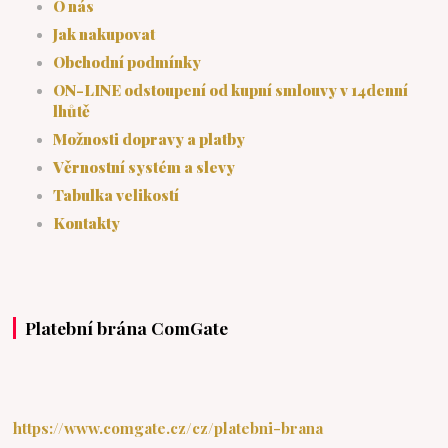
O nás
Jak nakupovat
Obchodní podmínky
ON-LINE odstoupení od kupní smlouvy v 14denní
lhůtě
Možnosti dopravy a platby
Věrnostní systém a slevy
Tabulka velikostí
Kontakty
Platební brána ComGate
https://www.comgate.cz/cz/platebni-brana