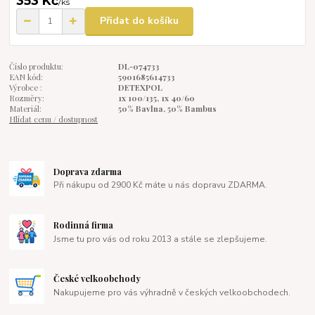
353 Kč
/
ks
Přidat do košíku
Číslo produktu:
DL-074733
EAN kód:
5901685614733
Výrobce :
DETEXPOL
Rozměry:
1x 100/135, 1x 40/60
Materiál:
50% Bavlna, 50% Bambus
Hlídat cenu / dostupnost
Doprava zdarma
Při nákupu od 2900 Kč máte u nás dopravu ZDARMA.
Rodinná firma
Jsme tu pro vás od roku 2013 a stále se zlepšujeme.
České velkoobchody
Nakupujeme pro vás výhradně v českých velkoobchodech.