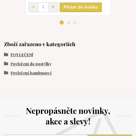
Přidat do košíku
Zboží zařazeno v kategoriích
POVLEČENÍ
Povlečení do postýlky
Povlečení bambusové
Nepropásněte novinky,
akce a slevy!