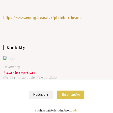
https://www.comgate.cz/cz/platebni-brana
Kontakty
Devonshop
+420 607976211
(Po-Pá 15:30-20:00 So-Ne 9:00-18:00)
devonshop@centrum.cz
Souhlasím
Nastavení
Souhlas můžete odmítnout
zde
.