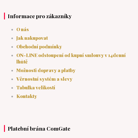
Informace pro zákazníky
O nás
Jak nakupovat
Obchodní podmínky
ON-LINE odstoupení od kupní smlouvy v 14denní
lhůtě
Možnosti dopravy a platby
Věrnostní systém a slevy
Tabulka velikostí
Kontakty
Platební brána ComGate