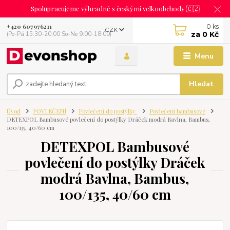
Spolupracujeme výhradně s českými velkoobchody 🇨🇿
0
ks
+420 607976211
CZK
za
0 Kč
(Po-Pá 15:30-20:00 So-Ne 9:00-18:00)
Menu
Hledat
Úvod
POVLEČENÍ
Povlečení do postýlky
Povlečení bambusové
DETEXPOL Bambusové povlečení do postýlky Dráček modrá Bavlna, Bambus,
100/135, 40/60 cm
DETEXPOL Bambusové
povlečení do postýlky Dráček
modrá Bavlna, Bambus,
100/135, 40/60 cm