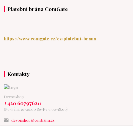
Platební brána ComGate
https://www.comgate.cz/cz/platebni-brana
Kontakty
Devonshop
+420 607976211
(Po-Pá 15:30-20:00 So-Ne 9:00-18:00)
devonshop@centrum.cz