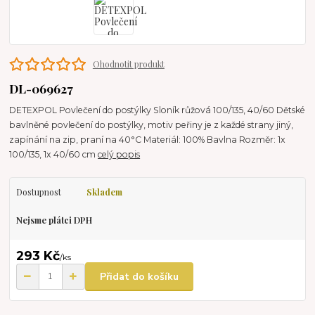
Ohodnotit produkt
DL-069627
DETEXPOL Povlečení do postýlky Sloník růžová 100/135, 40/60 Dětské
bavlněné povlečení do postýlky, motiv peřiny je z každé strany jiný,
zapínání na zip, praní na 40°C Materiál: 100% Bavlna Rozměr: 1x
100/135, 1x 40/60 cm
celý popis
Dostupnost
Skladem
Nejsme plátci DPH
293 Kč
/
ks
Přidat do košíku