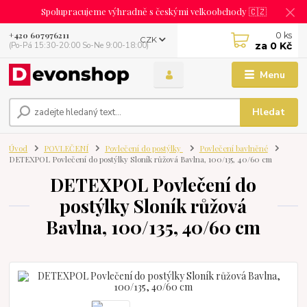
Spolupracujeme výhradně s českými velkoobchody 🇨🇿
0
ks
+420 607976211
CZK
za
0 Kč
(Po-Pá 15:30-20:00 So-Ne 9:00-18:00)
Menu
Hledat
Úvod
POVLEČENÍ
Povlečení do postýlky
Povlečení bavlněné
DETEXPOL Povlečení do postýlky Sloník růžová Bavlna, 100/135, 40/60 cm
DETEXPOL Povlečení do
postýlky Sloník růžová
Bavlna, 100/135, 40/60 cm