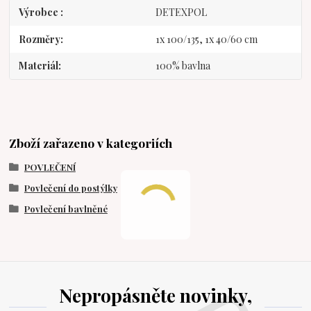
Výrobce
DETEXPOL
Rozměry
1x 100/135, 1x 40/60 cm
Materiál
100% bavlna
Zboží zařazeno v kategoriích
POVLEČENÍ
Povlečení do postýlky
Povlečení bavlněné
Nepropásněte novinky,