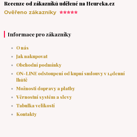
Recenze od zákazníků udělené na Heureka.cz
Ověřeno zákazníky
⭐⭐⭐⭐⭐
Informace pro zákazníky
O nás
Jak nakupovat
Obchodní podmínky
ON-LINE odstoupení od kupní smlouvy v 14denní
lhůtě
Možnosti dopravy a platby
Věrnostní systém a slevy
Tabulka velikostí
Kontakty