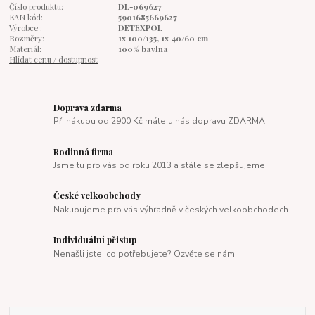
Číslo produktu:
DL-069627
EAN kód:
5901685669627
Výrobce :
DETEXPOL
Rozměry:
1x 100/135, 1x 40/60 cm
Materiál:
100% bavlna
Hlídat cenu / dostupnost
Doprava zdarma
Při nákupu od 2900 Kč máte u nás dopravu ZDARMA.
Rodinná firma
Jsme tu pro vás od roku 2013 a stále se zlepšujeme.
České velkoobchody
Nakupujeme pro vás výhradně v českých velkoobchodech.
Individuální přistup
Nenašli jste, co potřebujete? Ozvěte se nám.