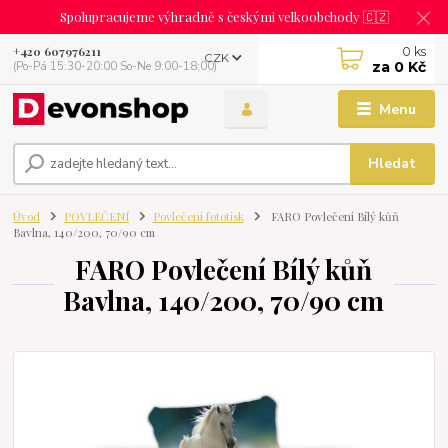
Spolupracujeme výhradně s českými velkoobchody 🇨🇿
0
ks
+420 607976211
CZK
za
0 Kč
(Po-Pá 15:30-20:00 So-Ne 9:00-18:00)
Menu
Hledat
Úvod
POVLEČENÍ
Povlečení fototisk
FARO Povlečení Bílý kůň
Bavlna, 140/200, 70/90 cm
FARO Povlečení Bílý kůň
Bavlna, 140/200, 70/90 cm