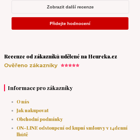
Recenze od zákazníků udělené na Heureka.cz
Ověřeno zákazníky
⭐⭐⭐⭐⭐
Informace pro zákazníky
O nás
Jak nakupovat
Obchodní podmínky
ON-LINE odstoupení od kupní smlouvy v 14denní
lhůtě