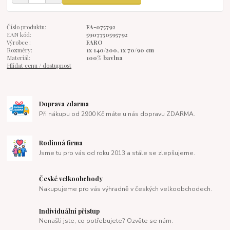
Číslo produktu:
FA-075792
EAN kód:
5907750595792
Výrobce :
FARO
Rozměry:
1x 140/200, 1x 70/90 cm
Materiál:
100% bavlna
Hlídat cenu / dostupnost
Doprava zdarma
Při nákupu od 2900 Kč máte u nás dopravu ZDARMA.
Rodinná firma
Jsme tu pro vás od roku 2013 a stále se zlepšujeme.
České velkoobchody
Nakupujeme pro vás výhradně v českých velkoobchodech.
Individuální přistup
Nenašli jste, co potřebujete? Ozvěte se nám.