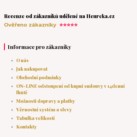
Recenze od zákazníků udělené na Heureka.cz
Ověřeno zákazníky
⭐⭐⭐⭐⭐
Informace pro zákazníky
O nás
Jak nakupovat
Obchodní podmínky
ON-LINE odstoupení od kupní smlouvy v 14denní
lhůtě
Možnosti dopravy a platby
Věrnostní systém a slevy
Tabulka velikostí
Kontakty