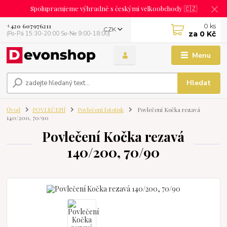
Spolupracujeme výhradně s českými velkoobchody 🇨🇿
0
ks
+420 607976211
CZK
za
0 Kč
(Po-Pá 15:30-20:00 So-Ne 9:00-18:00)
Menu
Hledat
Úvod
POVLEČENÍ
Povlečení fototisk
Povlečení Kočka rezavá
140/200, 70/90
Povlečení Kočka rezavá
140/200, 70/90