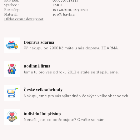
EAN kód:
5907750548231
Výrobce :
FARO
Rozměry:
1x 140/200, 1x 70/90
Materiál:
100% bavlna
Hlídat cenu / dostupnost
Doprava zdarma
Při nákupu od 2900 Kč máte u nás dopravu ZDARMA.
Rodinná firma
Jsme tu pro vás od roku 2013 a stále se zlepšujeme.
České velkoobchody
Nakupujeme pro vás výhradně v českých velkoobchodech.
Individuální přistup
Nenašli jste, co potřebujete? Ozvěte se nám.