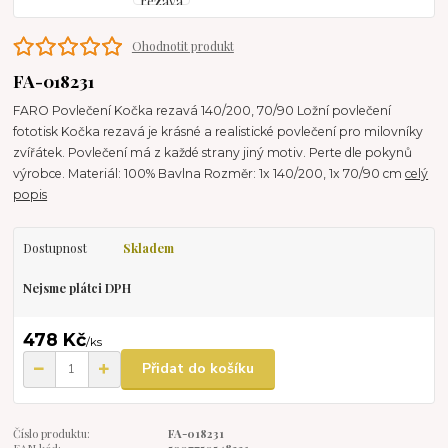
Ohodnotit produkt
FA-018231
FARO Povlečení Kočka rezavá 140/200, 70/90 Ložní povlečení
fototisk Kočka rezavá je krásné a realistické povlečení pro milovníky
zvířátek. Povlečení má z každé strany jiný motiv. Perte dle pokynů
výrobce. Materiál: 100% Bavlna Rozměr: 1x 140/200, 1x 70/90 cm
celý
popis
Dostupnost
Skladem
Nejsme plátci DPH
478 Kč
/
ks
Přidat do košíku
Číslo produktu:
FA-018231