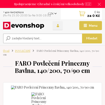
Spolupracujeme výhradně s českými velkoobchody 🇨🇿
0
ks
+420 607976211
CZK
za
0 Kč
(Po-Pá 15:30-20:00 So-Ne 9:00-18:00)
Menu
Hledat
Úvod
POVLEČENÍ
FARO Povlečení Princezny Bavlna, 140/200, 70/90
cm
FARO Povlečení Princezny
Bavlna, 140/200, 70/90 cm