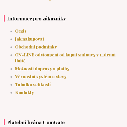
Informace pro zákazníky
O nás
Jak nakupovat
Obchodní podmínky
ON-LINE odstoupení od kupní smlouvy v 14denní
lhůtě
Možnosti dopravy a platby
Věrnostní systém a slevy
Tabulka velikostí
Kontakty
Platební brána ComGate