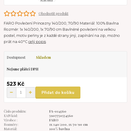
Ohodnotit produkt
FARO Povlečení Princezny 140/200, 70/90 Materiál: 100% Bavlna
Rozměr: 1x 140/200, 1x 70/90 cm Bavlněné povlečení na velkou
postel, motiv peřiny je z každé strany jiný, zapínání na zip, možno
prát na 40°C
celý popis
Dostupnost
Skladem
Nejsme plátci DPH
523 Kč
Přidat do košíku
Číslo produktu:
FA-014560
EAN kód:
5907750554560
Výrobce :
FARO
Rozměry:
1x 140/200, 1x 70/90 cm
Materiál:
100% bavlna