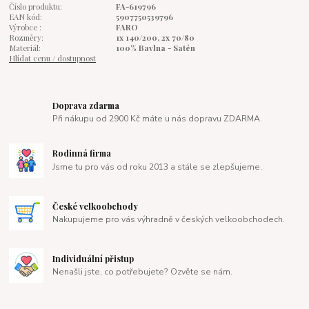
Číslo produktu:
FA-619796
EAN kód:
5907750539796
Výrobce :
FARO
Rozměry:
1x 140/200, 2x 70/80
Materiál:
100% Bavlna - Satén
Hlídat cenu / dostupnost
Doprava zdarma
Při nákupu od 2900 Kč máte u nás dopravu ZDARMA.
Rodinná firma
Jsme tu pro vás od roku 2013 a stále se zlepšujeme.
České velkoobchody
Nakupujeme pro vás výhradně v českých velkoobchodech.
Individuální přistup
Nenašli jste, co potřebujete? Ozvěte se nám.