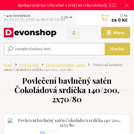
Spolupracujeme výhradně s českými velkoobchody 🇨🇿
0
ks
+420 607976211
CZK
za
0 Kč
(Po-Pá 15:30-20:00 So-Ne 9:00-18:00)
Menu
Hledat
Úvod
POVLEČENÍ
Povlečení bavlněný satén
Povlečení bavlněný
satén Čokoládová srdíčka 140/200, 2x70/80
Povlečení bavlněný satén
Čokoládová srdíčka 140/200,
2x70/80