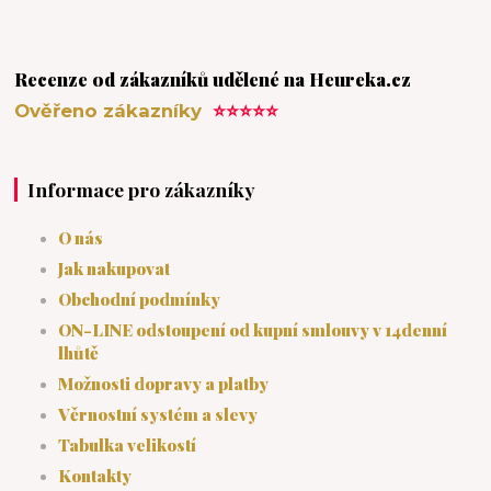
Recenze od zákazníků udělené na Heureka.cz
Ověřeno zákazníky
⭐⭐⭐⭐⭐
Informace pro zákazníky
O nás
Jak nakupovat
Obchodní podmínky
ON-LINE odstoupení od kupní smlouvy v 14denní
lhůtě
Možnosti dopravy a platby
Věrnostní systém a slevy
Tabulka velikostí
Kontakty