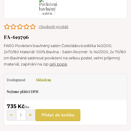
Ohodnotit produkt
FA-619796
FARO Povlečení bavlněný satén Čokoládová srdíčka 140/200,
2x70/80 Materiál: 100% Bavlna - Satén Rozměr: 1x 140/200, 2x 70/80
cm Bavlněné saténové povlečení na velkou postel, velmi příjemný
materiál, zapínání na zip
celý popis
Dostupnost
Skladem
Nejsme plátci DPH
735 Kč
/
ks
Přidat do košíku