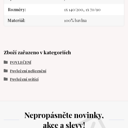
Rozměry
1x 140/200, 1x 70/90
Materiál
100% bavlna
Zboží zařazeno v kategoriích
POVLEČENÍ
Povlečení nelicenční
Povlečení svítící
Nepropásněte novinky,
akce a slevy!