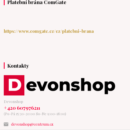
Platební brána ComGate
https://www.comgate.cz/cz/platebni-brana
Kontakty
Devonshop
+420 607976211
(Po-Pá 15:30-20:00 So-Ne 9:00-18:00)
devonshop@centrum.cz