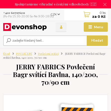
Spolupracujeme výhradně s českými velkoobchody 🇨🇿
0
ks
+420 607976211
CZK
za
0 Kč
(Po-Pá 15:30-20:00 So-Ne 9:00-18:00)
Menu
Hledat
Úvod
POVLEČENÍ
Povlečení svítící
JERRY FABRICS Povlečení Bagr
svítící Bavlna, 140/200, 70/90 cm
JERRY FABRICS Povlečení
Bagr svítící Bavlna, 140/200,
70/90 cm