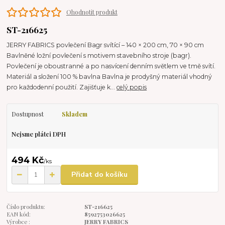
Ohodnotit produkt
ST-216625
JERRY FABRICS povlečení Bagr svítící – 140 × 200 cm, 70 × 90 cm
Bavlněné ložní povlečení s motivem stavebního stroje (bagr).
Povlečení je oboustranné a po nasvícení denním světlem ve tmě svítí.
Materiál a složení 100 % bavlna Bavlna je prodyšný materiál vhodný
pro každodenní použití. Zajišťuje k...
celý popis
Dostupnost
Skladem
Nejsme plátci DPH
494 Kč
/
ks
Přidat do košíku
Číslo produktu:
ST-216625
EAN kód:
8592753026625
Výrobce :
JERRY FABRICS