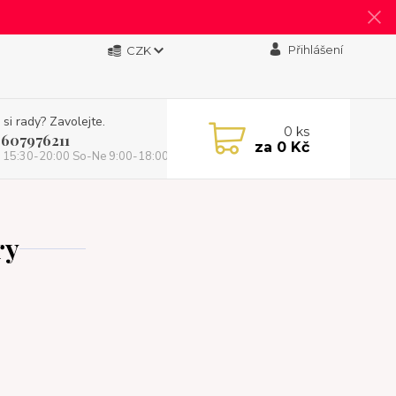
Přihlášení
CZK
 si rady? Zavolejte.
0
ks
 607976211
za
0 Kč
 15:30-20:00 So-Ne 9:00-18:00)
ry