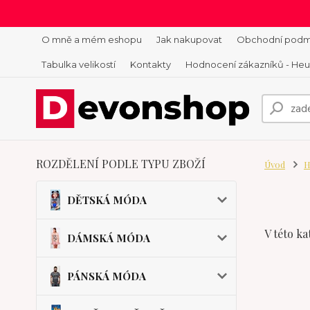
O mně a mém eshopu
Jak nakupovat
Obchodní podm
Tabulka velikostí
Kontakty
Hodnocení zákazníků - He
ROZDĚLENÍ PODLE TYPU ZBOŽÍ
Úvod
H
DĚTSKÁ MÓDA
V této ka
DÁMSKÁ MÓDA
PÁNSKÁ MÓDA