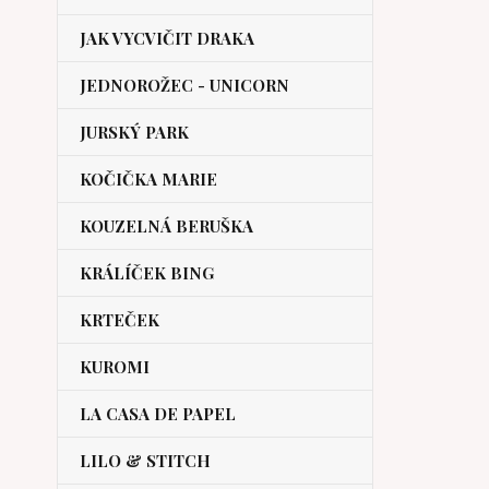
JAK VYCVIČIT DRAKA
JEDNOROŽEC - UNICORN
JURSKÝ PARK
KOČIČKA MARIE
KOUZELNÁ BERUŠKA
KRÁLÍČEK BING
KRTEČEK
KUROMI
LA CASA DE PAPEL
LILO & STITCH