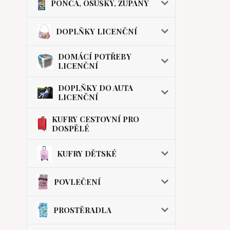
PONČA, OSUŠKY, ŽUPANY
DOPLŇKY LICENČNÍ
DOMÁCÍ POTŘEBY
LICENČNÍ
DOPLŇKY DO AUTA
LICENČNÍ
KUFRY CESTOVNÍ PRO
DOSPĚLÉ
KUFRY DĚTSKÉ
POVLEČENÍ
PROSTĚRADLA