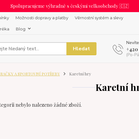
Spolupracujeme výhradně s českými velkoobchody 🇨🇿
ínky
Možnosti dopravy a platby
Věrnostní systém a slevy
uréka
Blog
Nevíte
Hledat
+420
(Po-Pá
RAČKY A SPORTOVNÍ POTŘEBY
Karetní hry
Karetní h
tegorii nebylo nalezeno žádné zboží.