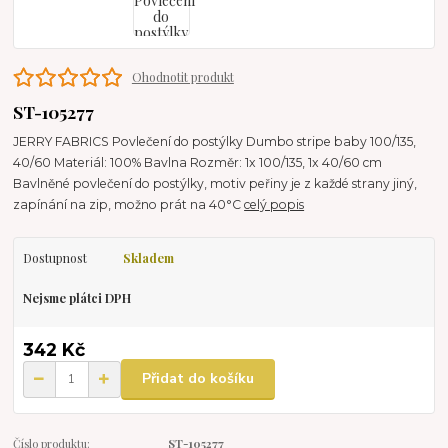
Ohodnotit produkt
ST-105277
JERRY FABRICS Povlečení do postýlky Dumbo stripe baby 100/135,
40/60 Materiál: 100% Bavlna Rozměr: 1x 100/135, 1x 40/60 cm
Bavlněné povlečení do postýlky, motiv peřiny je z každé strany jiný,
zapínání na zip, možno prát na 40°C
celý popis
Dostupnost
Skladem
Nejsme plátci DPH
342 Kč
Přidat do košíku
Číslo produktu:
ST-105277