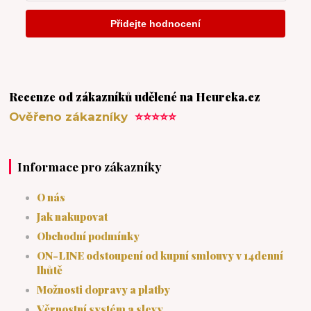
Recenze od zákazníků udělené na Heureka.cz
Ověřeno zákazníky
⭐⭐⭐⭐⭐
Informace pro zákazníky
O nás
Jak nakupovat
Obchodní podmínky
ON-LINE odstoupení od kupní smlouvy v 14denní
lhůtě
Možnosti dopravy a platby
Věrnostní systém a slevy