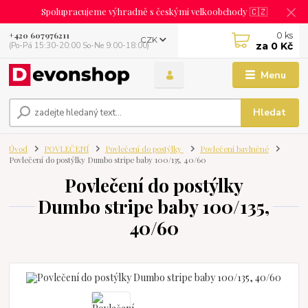
Spolupracujeme výhradně s českými velkoobchody 🇨🇿
0
ks
+420 607976211
CZK
za
0 Kč
(Po-Pá 15:30-20:00 So-Ne 9:00-18:00)
Menu
Hledat
Úvod
POVLEČENÍ
Povlečení do postýlky
Povlečení bavlněné
Povlečení do postýlky Dumbo stripe baby 100/135, 40/60
Povlečení do postýlky
Dumbo stripe baby 100/135,
40/60