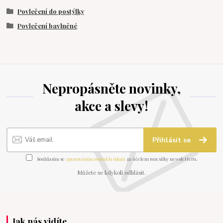
Povlečení do postýlky
Povlečení bavlněné
Nepropásněte novinky,
akce a slevy!
Přihlásit se
Souhlasím se
zpracováním osobních údajů
za účelem rozesílky newsletteru.
Můžete se kdykoli odhlásit.
Jak nás vidíte