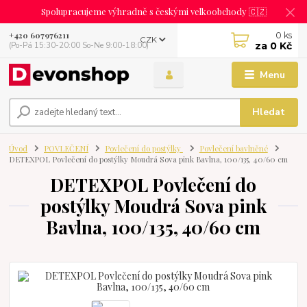
Spolupracujeme výhradně s českými velkoobchody 🇨🇿
0
ks
+420 607976211
CZK
za
0 Kč
(Po-Pá 15:30-20:00 So-Ne 9:00-18:00)
Menu
Hledat
Úvod
POVLEČENÍ
Povlečení do postýlky
Povlečení bavlněné
DETEXPOL Povlečení do postýlky Moudrá Sova pink Bavlna, 100/135, 40/60 cm
DETEXPOL Povlečení do
postýlky Moudrá Sova pink
Bavlna, 100/135, 40/60 cm