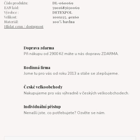
Číslo produktu:
DL-060069
EAN kód:
5901685650069
Výrobce :
DETEXPOL
Velikost:
100x135, 40x60
Materiál:
100% bavlna
Hlídat cenu / dostupnost
Doprava zdarma
Při nákupu od 2900 Kč máte u nás dopravu ZDARMA.
Rodinná firma
Jsme tu pro vás od roku 2013 a stále se zlepšujeme.
České velkoobchody
Nakupujeme pro vás výhradně v českých velkoobchodech.
Individuální přistup
Nenašli jste, co potřebujete? Ozvěte se nám.