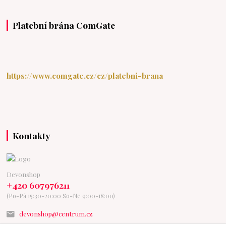
Platební brána ComGate
https://www.comgate.cz/cz/platebni-brana
Kontakty
Devonshop
+420 607976211
(Po-Pá 15:30-20:00 So-Ne 9:00-18:00)
devonshop@centrum.cz