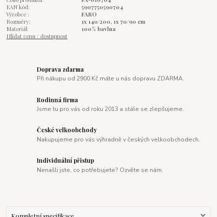
EAN kód:
5907750590704
Výrobce :
FARO
Rozměry:
1x 140/200, 1x 70/90 cm
Materiál:
100% bavlna
Hlídat cenu / dostupnost
Doprava zdarma
Při nákupu od 2900 Kč máte u nás dopravu ZDARMA.
Rodinná firma
Jsme tu pro vás od roku 2013 a stále se zlepšujeme.
České velkoobchody
Nakupujeme pro vás výhradně v českých velkoobchodech.
Individuální přistup
Nenašli jste, co potřebujete? Ozvěte se nám.
Kompletní specifikace