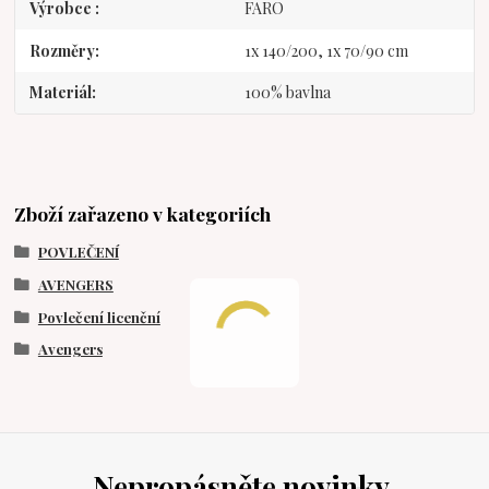
Výrobce
FARO
Rozměry
1x 140/200, 1x 70/90 cm
Materiál
100% bavlna
Zboží zařazeno v kategoriích
POVLEČENÍ
AVENGERS
Povlečení licenční
Avengers
Nepropásněte novinky,