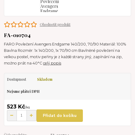
Ohodnotit produkt
FA-010704
FARO Povlečení Avengers Endgame 140/200, 70/90 Materiál: 100%
Bavlna Rozměr: 1x 140/200, 1x 70/90 cm Bavlněné povlečení na
velkou postel, motiv peřiny je z každé strany jiný, zapínání na zip,
možno prát na 40°C
celý popis
Dostupnost
Skladem
Nejsme plátci DPH
523 Kč
/
ks
Přidat do košíku
Číslo produktu:
FA-010704