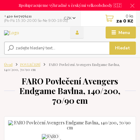
Spolupracujeme výhradně s českými velkoobchody 🇨🇿
0
ks
+420 607976211
CZK
za
0 Kč
(Po-Pá 15:30-20:00 So-Ne 9:00-18:00)
Menu
Hledat
Úvod
POVLEČENÍ
FARO Povlečení Avengers Endgame Bavlna,
140/200, 70/90 cm
FARO Povlečení Avengers
Endgame Bavlna, 140/200,
70/90 cm