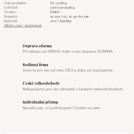
Číslo produktu:
FA-312814
EAN kód:
5907750592814
Výrobce :
FARO
Rozměry:
1x 100/135, 1x 40/60 cm
Materiál:
100% bavlna
Hlídat cenu / dostupnost
Doprava zdarma
Při nákupu od 2900 Kč máte u nás dopravu ZDARMA.
Rodinná firma
Jsme tu pro vás od roku 2013 a stále se zlepšujeme.
České velkoobchody
Nakupujeme pro vás výhradně v českých velkoobchodech.
Individuální přistup
Nenašli jste, co potřebujete? Ozvěte se nám.