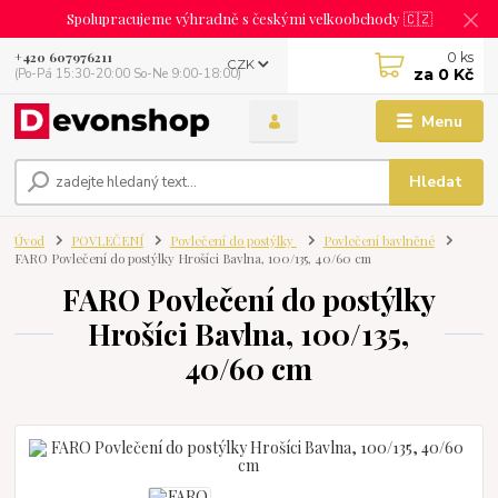
Spolupracujeme výhradně s českými velkoobchody 🇨🇿
0
ks
+420 607976211
CZK
za
0 Kč
(Po-Pá 15:30-20:00 So-Ne 9:00-18:00)
Menu
Hledat
Úvod
POVLEČENÍ
Povlečení do postýlky
Povlečení bavlněné
FARO Povlečení do postýlky Hrošíci Bavlna, 100/135, 40/60 cm
FARO Povlečení do postýlky
Hrošíci Bavlna, 100/135,
40/60 cm