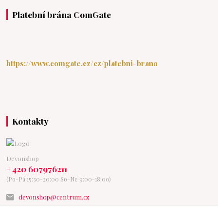
Platební brána ComGate
https://www.comgate.cz/cz/platebni-brana
Kontakty
Devonshop
+420 607976211
(Po-Pá 15:30-20:00 So-Ne 9:00-18:00)
devonshop@centrum.cz