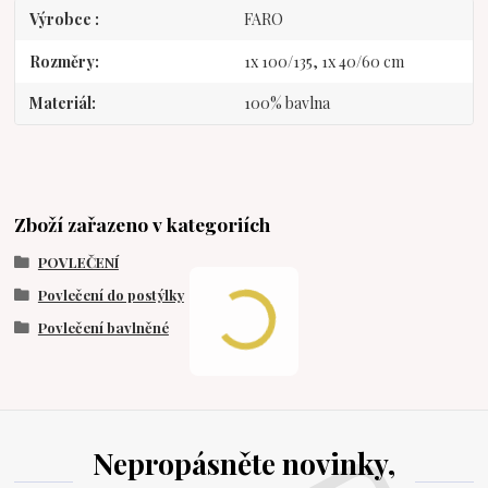
Výrobce
FARO
Rozměry
1x 100/135, 1x 40/60 cm
Materiál
100% bavlna
Zboží zařazeno v kategoriích
POVLEČENÍ
Povlečení do postýlky
Povlečení bavlněné
Nepropásněte novinky,