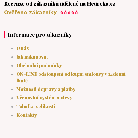
Recenze od zákazníků udělené na Heureka.cz
Ověřeno zákazníky
⭐⭐⭐⭐⭐
Informace pro zákazníky
O nás
Jak nakupovat
Obchodní podmínky
ON-LINE odstoupení od kupní smlouvy v 14denní
lhůtě
Možnosti dopravy a platby
Věrnostní systém a slevy
Tabulka velikostí
Kontakty