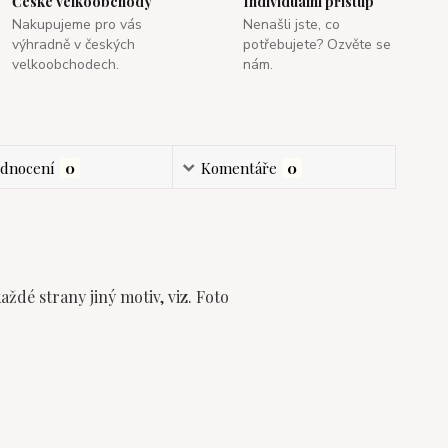
České velkoobchody
Individuální přistup
Nakupujeme pro vás
Nenašli jste, co
výhradně v českých
potřebujete? Ozvěte se
velkoobchodech.
nám.
dnocení
0
Komentáře
0
ždé strany jiný motiv, viz. Foto