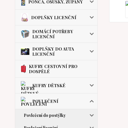
PONČA, OSUŠKY, ŽUPANY
DOPLŇKY LICENČNÍ
DOMÁCÍ POTŘEBY
LICENČNÍ
DOPLŇKY DO AUTA
LICENČNÍ
KUFRY CESTOVNÍ PRO
DOSPĚLÉ
KUFRY DĚTSKÉ
POVLEČENÍ
Povlečení do postýlky
Povlečení licenční