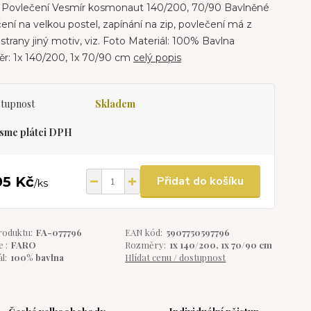
Povlečení Vesmír kosmonaut 140/200, 70/90 Bavlněné
ení na velkou postel, zapínání na zip, povlečení má z
strany jiný motiv, viz. Foto Materiál: 100% Bavlna
r: 1x 140/200, 1x 70/90 cm
celý popis
tupnost
Skladem
sme plátci DPH
95 Kč
Přidat do košíku
/
ks
roduktu:
FA-077796
EAN kód:
5907750597796
 :
FARO
Rozměry:
1x 140/200, 1x 70/90 cm
l:
100% bavlna
Hlídat cenu / dostupnost