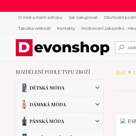
O mně a mém eshopu
Jak nakupovat
Obchodní podm
Tabulka velikostí
Kontakty
Hodnocení zákazníků - He
ROZDĚLENÍ PODLE TYPU ZBOŽÍ
Úvod
P
DĚTSKÁ MÓDA
DÁMSKÁ MÓDA
PÁNSKÁ MÓDA