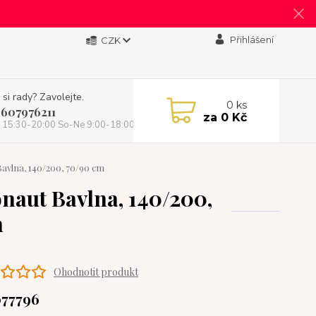
Přihlášení
CZK
 si rady? Zavolejte.
0
ks
 607976211
za
0 Kč
 15:30-20:00 So-Ne 9:00-18:00)
vlna, 140/200, 70/90 cm
naut Bavlna, 140/200,
m
Ohodnotit produkt
077796