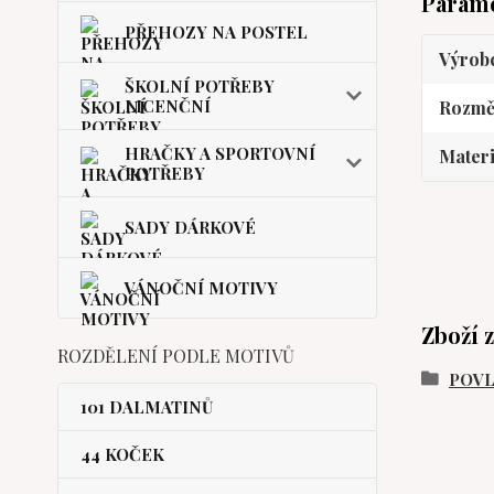
Param
PŘEHOZY NA POSTEL
Výrob
ŠKOLNÍ POTŘEBY
LICENČNÍ
Rozmě
HRAČKY A SPORTOVNÍ
Materi
POTŘEBY
SADY DÁRKOVÉ
VÁNOČNÍ MOTIVY
Zboží 
ROZDĚLENÍ PODLE MOTIVŮ
POVL
101 DALMATINŮ
44 KOČEK