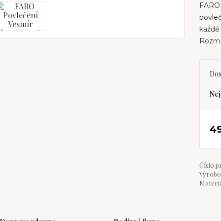
FARO 
povleč
každé 
Rozmě
Dos
Nej
4
Číslo p
Výrobce
Materiá