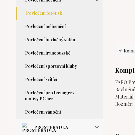
Povlečení fototisk
Povlečení nelicenční
Povlečení bavlněný satén
Kompl
Povlečení francouzské
Povlečení sportovní kluby
Komple
Povlečení svítící
FARO Pov
Bavlněné 
Povlečení pro teenagers -
Materiál
motivy PC her
Rozměr: 
Povlečení vánoční
PROSTĚRADLA