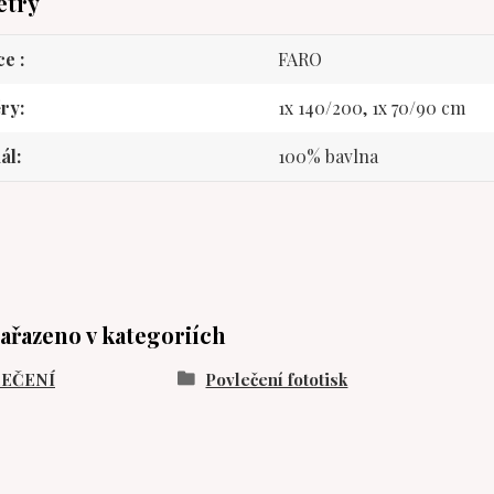
etry
ce
FARO
ry
1x 140/200, 1x 70/90 cm
ál
100% bavlna
zařazeno v kategoriích
EČENÍ
Povlečení fototisk