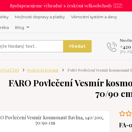
Spolupracujeme výhradně s českými velkoobchody 🇨🇿
ínky
Možnosti dopravy a platby
Věrnostní systém a slevy
uréka
Blog
Nevíte
Hledat
+420
(Po-Pá
OVLEČENÍ
Povlečení fototisk
FARO Povlečení Vesmír kosmonaut Ba
FARO Povlečení Vesmír kosmo
70/90 c
FA-