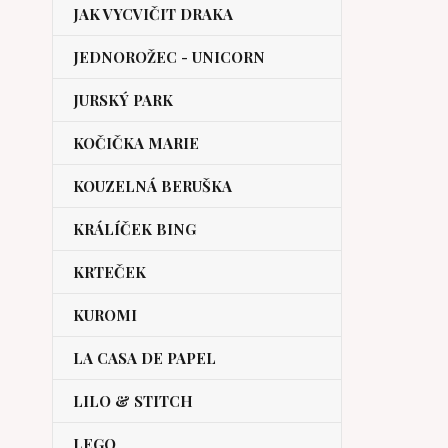
JAK VYCVIČIT DRAKA
JEDNOROŽEC - UNICORN
JURSKÝ PARK
KOČIČKA MARIE
KOUZELNÁ BERUŠKA
KRÁLÍČEK BING
KRTEČEK
KUROMI
LA CASA DE PAPEL
LILO & STITCH
LEGO