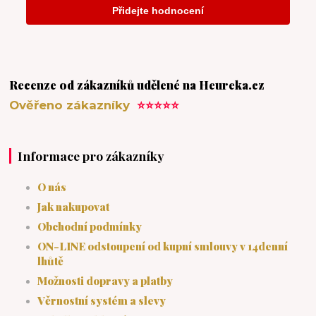
Recenze od zákazníků udělené na Heureka.cz
Ověřeno zákazníky
⭐⭐⭐⭐⭐
Informace pro zákazníky
O nás
Jak nakupovat
Obchodní podmínky
ON-LINE odstoupení od kupní smlouvy v 14denní
lhůtě
Možnosti dopravy a platby
Věrnostní systém a slevy