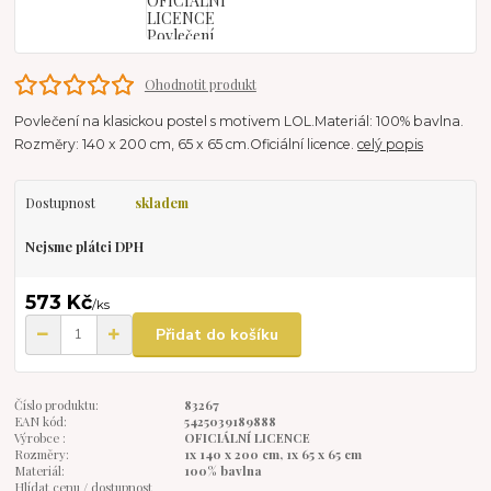
Ohodnotit produkt
Povlečení na klasickou postel s motivem LOL.Materiál: 100% bavlna.
Rozměry: 140 x 200 cm, 65 x 65 cm.Oficiální licence.
celý popis
Dostupnost
skladem
Nejsme plátci DPH
573 Kč
/
ks
Přidat do košíku
Číslo produktu:
83267
EAN kód:
5425039189888
Výrobce :
OFICIÁLNÍ LICENCE
Rozměry:
1x 140 x 200 cm, 1x 65 x 65 cm
Materiál:
100% bavlna
Hlídat cenu / dostupnost