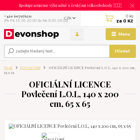
Spolupracujeme výhradně s českými velkoobchody 🇨🇿
0
ks
+420 607976211
CZK
za
0 Kč
(Po-Pá 15:30-20:00 So-Ne 9:00-18:00)
Menu
Hledat
Úvod
POVLEČENÍ
OFICIÁLNÍ LICENCE Povlečení L.O.L, 140 x 200 cm,
65 x 65
OFICIÁLNÍ LICENCE
Povlečení L.O.L, 140 x 200
cm, 65 x 65