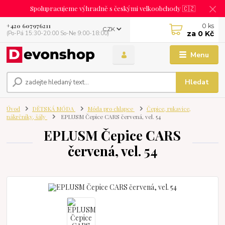
Spolupracujeme výhradně s českými velkoobchody 🇨🇿
0
ks
+420 607976211
CZK
za
0 Kč
(Po-Pá 15:30-20:00 So-Ne 9:00-18:00)
Menu
Hledat
Úvod
DĚTSKÁ MÓDA
Móda pro chlapce
Čepice, rukavice,
nákrčníky, šály
EPLUSM Čepice CARS červená, vel. 54
EPLUSM Čepice CARS
červená, vel. 54