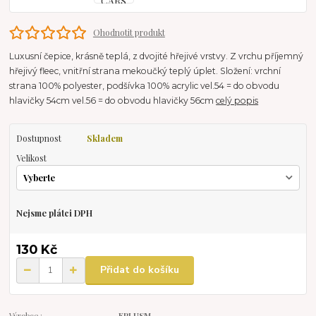
Ohodnotit produkt
Luxusní čepice, krásně teplá, z dvojité hřejivé vrstvy. Z vrchu příjemný
hřejivý fleec, vnitřní strana mekoučký teplý úplet. Složení: vrchní
strana 100% polyester, podšívka 100% acrylic vel.54 = do obvodu
hlavičky 54cm vel.56 = do obvodu hlavičky 56cm
celý popis
Dostupnost
Skladem
Velikost
Nejsme plátci DPH
130 Kč
Přidat do košíku
Výrobce :
EPLUSM