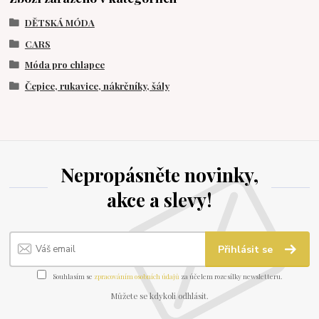
DĚTSKÁ MÓDA
CARS
Móda pro chlapce
Čepice, rukavice, nákrčníky, šály
Nepropásněte novinky,
akce a slevy!
Přihlásit se
Souhlasím se
zpracováním osobních údajů
za účelem rozesílky newsletteru.
Můžete se kdykoli odhlásit.