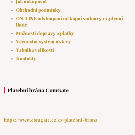
Jak nakupovat
Obchodní podmínky
ON-LINE odstoupení od kupní smlouvy v 14denní
lhůtě
Možnosti dopravy a platby
Věrnostní systém a slevy
Tabulka velikostí
Kontakty
Platební brána ComGate
https://www.comgate.cz/cz/platebni-brana