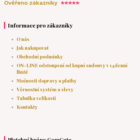
Ověřeno zákazníky
⭐⭐⭐⭐⭐
Informace pro zákazníky
O nás
Jak nakupovat
Obchodní podmínky
ON-LINE odstoupení od kupní smlouvy v 14denní
lhůtě
Možnosti dopravy a platby
Věrnostní systém a slevy
Tabulka velikostí
Kontakty
Platební brána ComGate