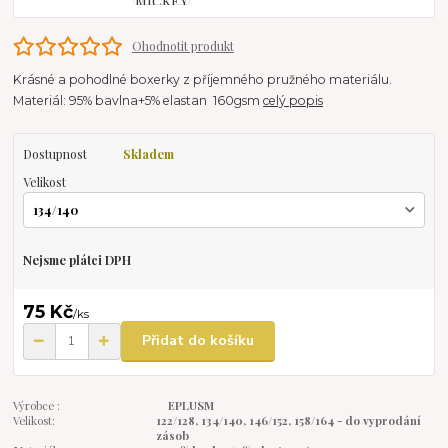
Ohodnotit produkt
Krásné a pohodlné boxerky z příjemného pružného materiálu.
Materiál: 95% bavlna+5% elastan 160gsm
celý popis
Dostupnost
Skladem
Velikost
Nejsme plátci DPH
75 Kč
/
ks
Přidat do košíku
Výrobce :
EPLUSM
Velikost:
122/128, 134/140, 146/152, 158/164 - do vyprodání
zásob