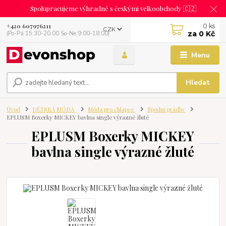
Spolupracujeme výhradně s českými velkoobchody 🇨🇿
0
ks
+420 607976211
CZK
za
0 Kč
(Po-Pá 15:30-20:00 So-Ne 9:00-18:00)
Menu
Hledat
Úvod
DĚTSKÁ MÓDA
Móda pro chlapce
Spodní prádlo
EPLUSM Boxerky MICKEY bavlna single výrazné žluté
EPLUSM Boxerky MICKEY
bavlna single výrazné žluté