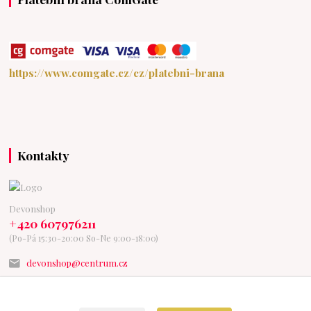
https://www.comgate.cz/cz/platebni-brana
Kontakty
Devonshop
+420 607976211
(Po-Pá 15:30-20:00 So-Ne 9:00-18:00)
devonshop@centrum.cz