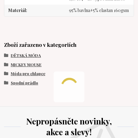
Materiál
95% bavlna+5% elastan 160gsm
Zboží zařazeno v kategoriích
DĚTSKÁ MÓDA
MICKEY MOUSE
Móda pro chlapce
Spodní prádlo
Nepropásněte novinky,
akce a slevy!