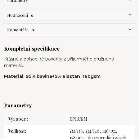
Parametry
Hodnocení
0
Komentáře
0
Kompletní specifikace
Krásné a pohodlné boxerky z příjemného pružného
materiálu.
Materiál: 95% bavlna+5% elastan 160gsm
Parametry
Výrobce
EPLUSM
Velikost
122/128, 134/140, 146/152,
158/164 - do vyprodání zásob