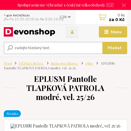
Spolupracujeme výhradně s českými velkoobchody 🇨🇿
0
ks
+420 607976211
CZK
za
0 Kč
(Po-Pá 15:30-20:00 So-Ne 9:00-18:00)
Menu
Hledat
Úvod
DĚTSKÁ MÓDA
Móda pro chlapce
Obuv
EPLUSM
Pantofle TLAPKOVÁ PATROLA modré, vel. 25/26
EPLUSM Pantofle
TLAPKOVÁ PATROLA
modré, vel. 25/26
Novinka