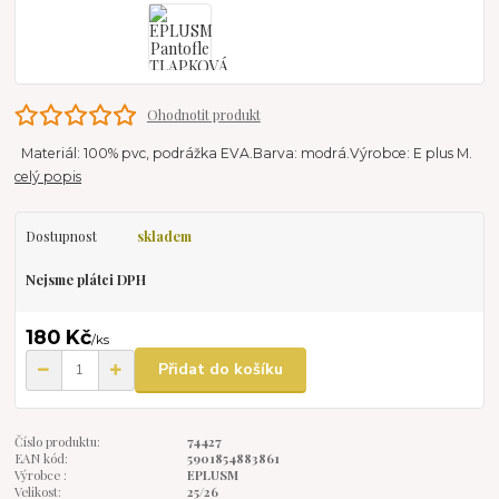
Ohodnotit produkt
Materiál: 100% pvc, podrážka EVA.Barva: modrá.Výrobce: E plus M.
celý popis
Dostupnost
skladem
Nejsme plátci DPH
180 Kč
/
ks
Přidat do košíku
Číslo produktu:
74427
EAN kód:
5901854883861
Výrobce :
EPLUSM
Velikost:
25/26