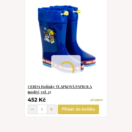
CERDA Holínky TLAPKOVÁ PATROLA
modré, vel. 25
452 Kč
skladem
Přidat do košíku