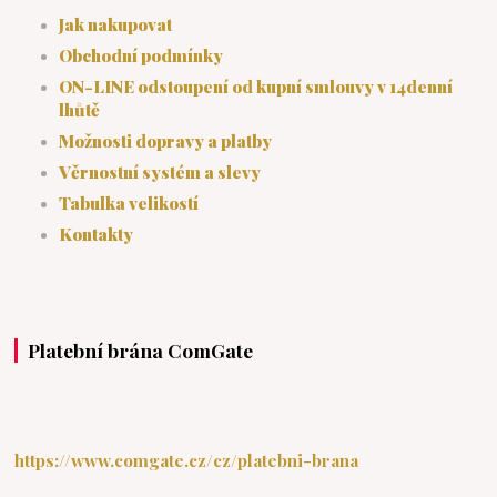
Jak nakupovat
Obchodní podmínky
ON-LINE odstoupení od kupní smlouvy v 14denní
lhůtě
Možnosti dopravy a platby
Věrnostní systém a slevy
Tabulka velikostí
Kontakty
Platební brána ComGate
https://www.comgate.cz/cz/platebni-brana