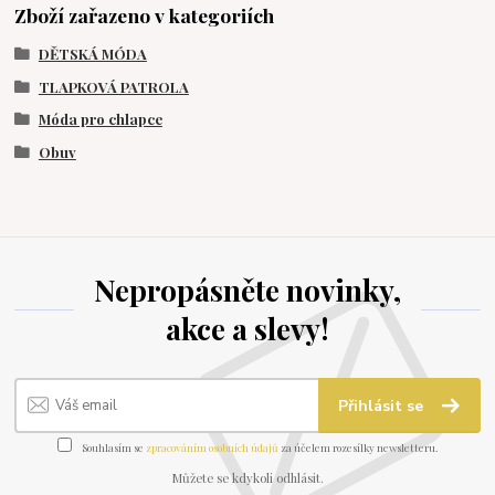
Zboží zařazeno v kategoriích
DĚTSKÁ MÓDA
TLAPKOVÁ PATROLA
Móda pro chlapce
Obuv
Nepropásněte novinky,
akce a slevy!
Přihlásit se
Souhlasím se
zpracováním osobních údajů
za účelem rozesílky newsletteru.
Můžete se kdykoli odhlásit.