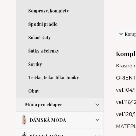
Soupravy, komplety
Spodní prádlo
Kompl
Sukně, šaty
Šátky a čelenky
Komple
Šortky
Krásně 
Trička, trika, tílka, tuniky
ORIENT
vel.104/
Obuv
vel.116/
Móda pro chlapce
vel.128/
DÁMSKÁ MÓDA
MATERI