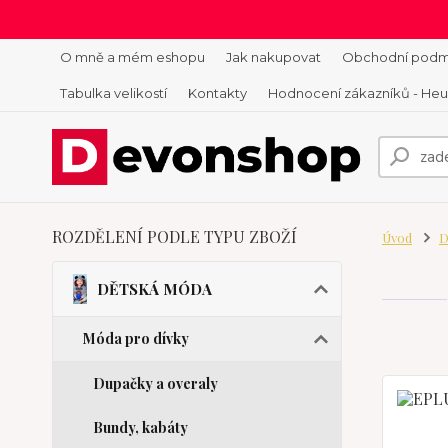
O mně a mém eshopu
Jak nakupovat
Obchodní podm
Tabulka velikostí
Kontakty
Hodnocení zákazníků - He
ROZDĚLENÍ PODLE TYPU ZBOŽÍ
Úvod
D
DĚTSKÁ MÓDA
Móda pro dívky
Dupačky a overaly
Bundy, kabáty