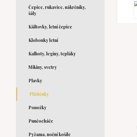
Čepice, rukavice, nákrčníky,
šály
Kšiltovky, letní čepice
Klobouky letní
Kalhoty, legíny, tepláky
Mikiny, svetry
Plavky
Pláštěnky
Ponožky
Punčocháče
Pyžama, noční košile