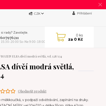
Přihlášení
CZK
 si rady? Zavolejte.
0
ks
 607976211
za
0 Kč
 15:30-20:00 So-Ne 9:00-18:00)
OZEN ELSA dívčí modrá světlá, vel. 128/134
A dívčí modrá světlá,
34
Ohodnotit produkt
 měkkoučká, v podpaží odvětrávání, zapínání na druky.
TAČNÍ MÍRY: vel.104/110 = délka 55cm, šířka 42cm,