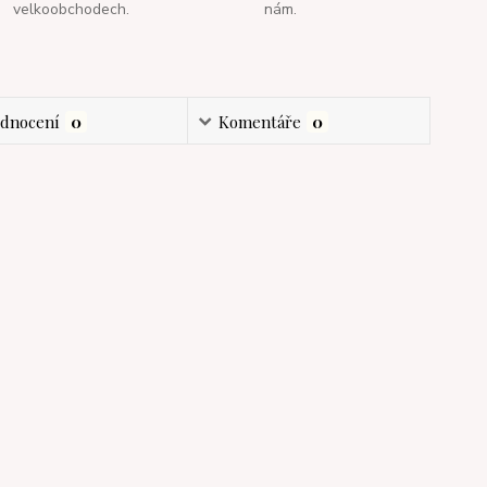
velkoobchodech.
nám.
dnocení
0
Komentáře
0