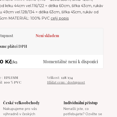
od krku 44cm vel.116/122 = délka 60cm, šířka 43cm, rukáv
u 49cm vel.128/134 = délka 63cm, šířka 45cm, rukáv od
56cm MATERIÁL: 100% PVC
celý popis
tupnost
Není skladem
sme plátci DPH
0 Kč
Momentálně není k dispozici
/
ks
 :
EPLUSM
Velikost:
128/134
l:
100 % PVC
Hlídat cenu / dostupnost
České velkoobchody
Individuální přistup
Nakupujeme pro vás
Nenašli jste, co
výhradně v českých
potřebujete? Ozvěte se