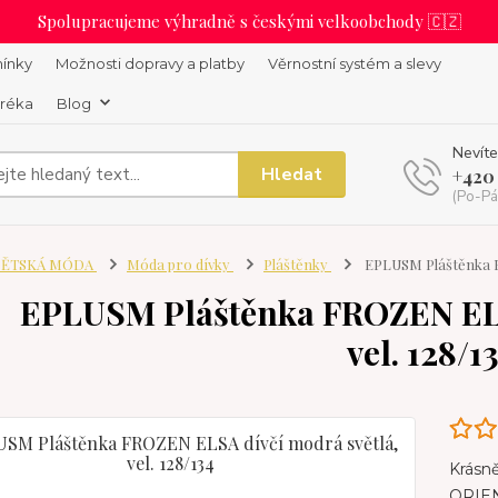
Spolupracujeme výhradně s českými velkoobchody 🇨🇿
ínky
Možnosti dopravy a platby
Věrnostní systém a slevy
uréka
Blog
Nevíte
Hledat
+420
(Po-Pá
ĚTSKÁ MÓDA
Móda pro dívky
Pláštěnky
EPLUSM Pláštěnka FR
EPLUSM Pláštěnka FROZEN ELS
vel. 128/1
Krásně
ORIEN