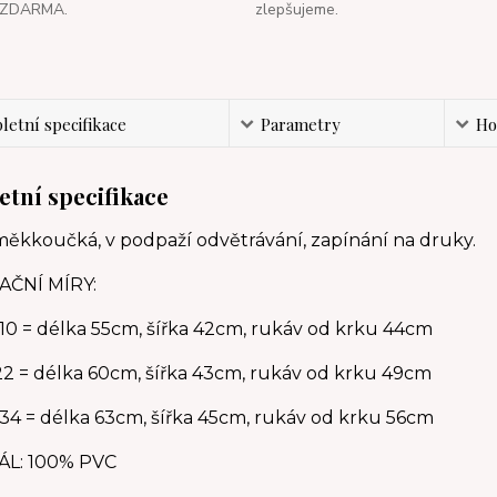
ZDARMA.
zlepšujeme.
etní specifikace
Parametry
Ho
tní specifikace
měkkoučká, v podpaží odvětrávání, zapínání na druky.
AČNÍ MÍRY:
110 = délka 55cm, šířka 42cm, rukáv od krku 44cm
122 = délka 60cm, šířka 43cm, rukáv od krku 49cm
134 = délka 63cm, šířka 45cm, rukáv od krku 56cm
ÁL: 100% PVC