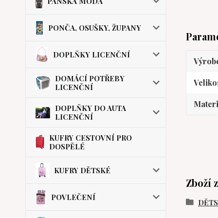
PÁNSKÁ MÓDA
PONČA, OSUŠKY, ŽUPANY
Param
DOPLŇKY LICENČNÍ
Výrob
DOMÁCÍ POTŘEBY
Veliko
LICENČNÍ
Materi
DOPLŇKY DO AUTA
LICENČNÍ
KUFRY CESTOVNÍ PRO
DOSPĚLÉ
KUFRY DĚTSKÉ
Zboží 
POVLEČENÍ
DĚT