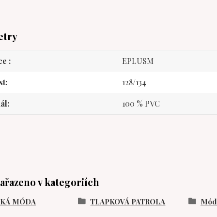
etry
ce
EPLUSM
st
128/134
ál
100 % PVC
zařazeno v kategoriích
SKÁ MÓDA
TLAPKOVÁ PATROLA
Móda