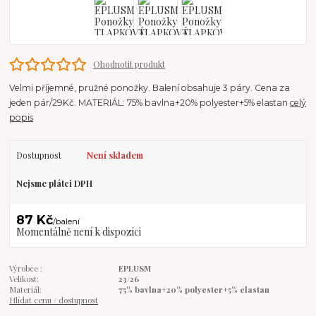
Ohodnotit produkt
Velmi příjemné, pružné ponožky. Balení obsahuje 3 páry. Cena za
jeden pár/29Kč. MATERIÁL: 75% bavlna+20% polyester+5% elastan
celý
popis
Dostupnost
Není skladem
Nejsme plátci DPH
87 Kč
/
balení
Momentálně není k dispozici
Výrobce :
EPLUSM
Velikost:
23/26
Materiál:
75% bavlna+20% polyester+5% elastan
Hlídat cenu / dostupnost