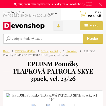
Spolupracujeme výhradně s českými velkoobchody 🇨🇿
0
ks
+420 607976211
CZK
za
0 Kč
(Po-Pá 15:30-20:00 So-Ne 9:00-18:00)
Menu
Hledat
Úvod
DĚTSKÁ MÓDA
Móda pro dívky
Ponožky
EPLUSM
Ponožky TLAPKOVÁ PATROLA SKYE 3pack, vel. 23/26
EPLUSM Ponožky
TLAPKOVÁ PATROLA SKYE
3pack, vel. 23/26