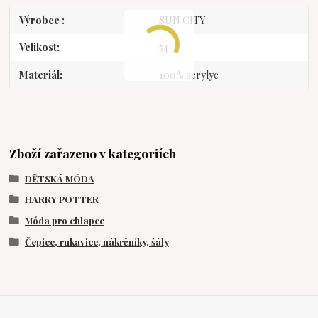
Výrobce
SUN CITY
Velikost
54
Materiál
100% acrylyc
Zboží zařazeno v kategoriích
DĚTSKÁ MÓDA
HARRY POTTER
Móda pro chlapce
Čepice, rukavice, nákrčníky, šály