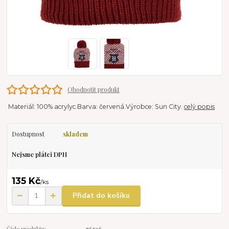
Ohodnotit produkt
Materiál: 100% acrylyc.Barva: červená.Výrobce: Sun City.
celý popis
Dostupnost
skladem
Nejsme plátci DPH
135 Kč
/
ks
Přidat do košíku
Číslo produktu:
76596