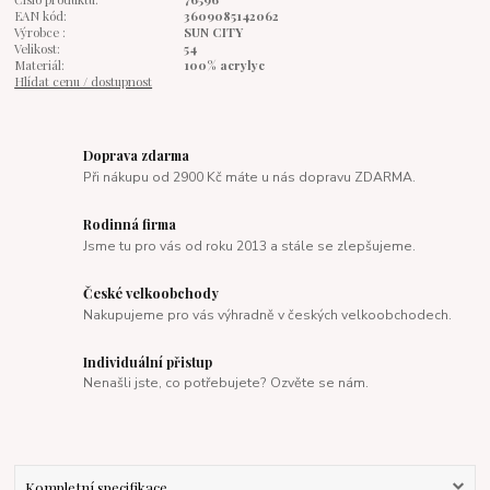
EAN kód:
3609085142062
Výrobce :
SUN CITY
Velikost:
54
Materiál:
100% acrylyc
Hlídat cenu / dostupnost
Doprava zdarma
Při nákupu od 2900 Kč máte u nás dopravu ZDARMA.
Rodinná firma
Jsme tu pro vás od roku 2013 a stále se zlepšujeme.
České velkoobchody
Nakupujeme pro vás výhradně v českých velkoobchodech.
Individuální přistup
Nenašli jste, co potřebujete? Ozvěte se nám.
Kompletní specifikace