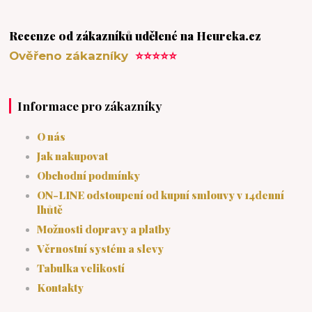
Recenze od zákazníků udělené na Heureka.cz
Ověřeno zákazníky
⭐⭐⭐⭐⭐
Informace pro zákazníky
O nás
Jak nakupovat
Obchodní podmínky
ON-LINE odstoupení od kupní smlouvy v 14denní
lhůtě
Možnosti dopravy a platby
Věrnostní systém a slevy
Tabulka velikostí
Kontakty