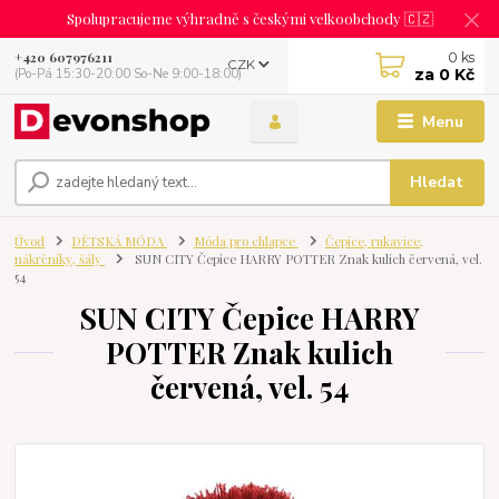
Spolupracujeme výhradně s českými velkoobchody 🇨🇿
0
ks
+420 607976211
CZK
za
0 Kč
(Po-Pá 15:30-20:00 So-Ne 9:00-18:00)
Menu
Hledat
Úvod
DĚTSKÁ MÓDA
Móda pro chlapce
Čepice, rukavice,
nákrčníky, šály
SUN CITY Čepice HARRY POTTER Znak kulich červená, vel.
54
SUN CITY Čepice HARRY
POTTER Znak kulich
červená, vel. 54