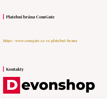
Platební brána ComGate
https://www.comgate.cz/cz/platebni-brana
Kontakty
Devonshop
+420 607976211