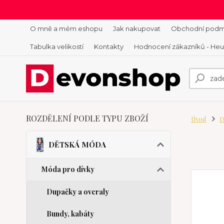
O mně a mém eshopu
Jak nakupovat
Obchodní podm
Tabulka velikostí
Kontakty
Hodnocení zákazníků - He
ROZDĚLENÍ PODLE TYPU ZBOŽÍ
Úvod
D
DĚTSKÁ MÓDA
Móda pro dívky
Dupačky a overaly
Bundy, kabáty