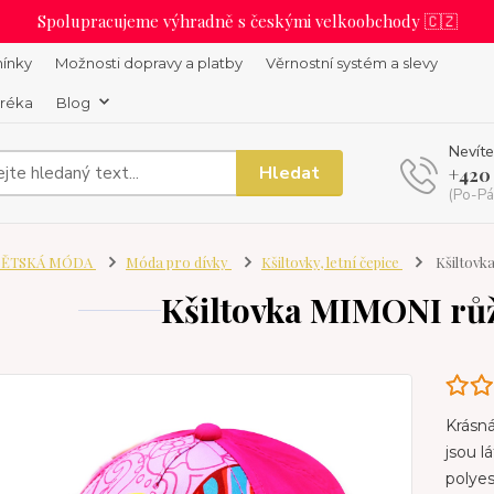
Spolupracujeme výhradně s českými velkoobchody 🇨🇿
ínky
Možnosti dopravy a platby
Věrnostní systém a slevy
uréka
Blog
Nevíte
Hledat
+420
(Po-Pá
ĚTSKÁ MÓDA
Móda pro dívky
Kšiltovky, letní čepice
Kšiltovk
Kšiltovka MIMONI rů
Krásná
jsou l
polye