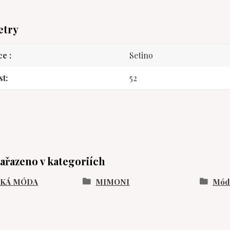
etry
ce
Setino
st
52
zařazeno v kategoriích
SKÁ MÓDA
MIMONI
Móda