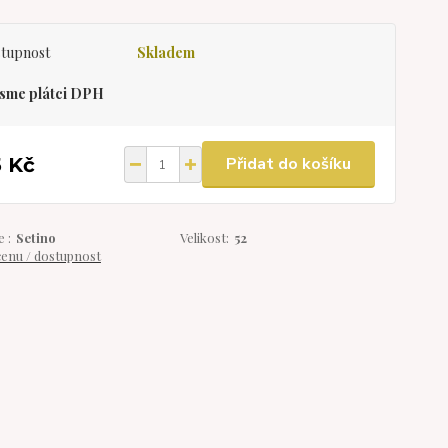
tupnost
Skladem
sme plátci DPH
5 Kč
Přidat do košíku
 :
Setino
Velikost:
52
cenu / dostupnost