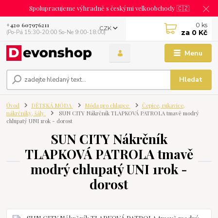
Spolupracujeme výhradně s českými velkoobchody 🇨🇿
0
ks
+420 607976211
CZK
za
0 Kč
(Po-Pá 15:30-20:00 So-Ne 9:00-18:00)
Menu
Hledat
Úvod
DĚTSKÁ MÓDA
Móda pro chlapce
Čepice, rukavice,
nákrčníky, šály
SUN CITY Nákrčník TLAPKOVÁ PATROLA tmavě modrý
chlupatý UNI 1rok - dorost
SUN CITY Nákrčník
TLAPKOVÁ PATROLA tmavě
modrý chlupatý UNI 1rok -
dorost