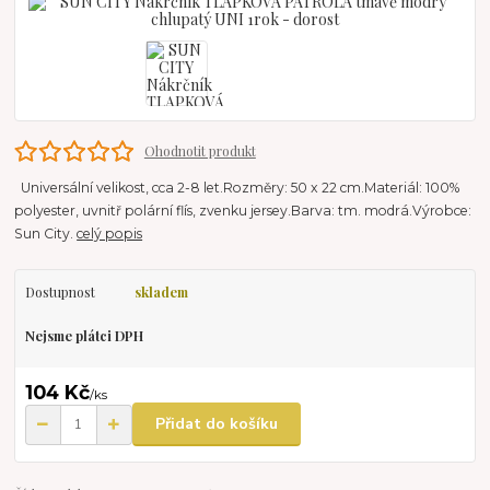
Ohodnotit produkt
Universální velikost, cca 2-8 let.Rozměry: 50 x 22 cm.Materiál: 100%
polyester, uvnitř polární flís, zvenku jersey.Barva: tm. modrá.Výrobce:
Sun City.
celý popis
Dostupnost
skladem
Nejsme plátci DPH
104 Kč
/
ks
Přidat do košíku