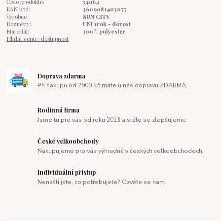
Číslo produktu:
54964
EAN kód:
3609081403075
Výrobce :
SUN CITY
Rozměry:
UNI 1rok - dorost
Materiál:
100% polyester
Hlídat cenu / dostupnost
Doprava zdarma
Při nákupu od 2900 Kč máte u nás dopravu ZDARMA.
Rodinná firma
Jsme tu pro vás od roku 2013 a stále se zlepšujeme.
České velkoobchody
Nakupujeme pro vás výhradně v českých velkoobchodech.
Individuální přistup
Nenašli jste, co potřebujete? Ozvěte se nám.