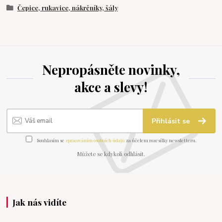
Čepice, rukavice, nákrčníky, šály
Nepropásněte novinky,
akce a slevy!
Přihlásit se
Souhlasím se
zpracováním osobních údajů
za účelem rozesílky newsletteru.
Můžete se kdykoli odhlásit.
Jak nás vidíte