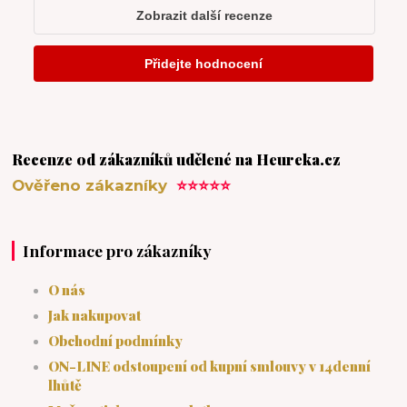
Recenze od zákazníků udělené na Heureka.cz
Ověřeno zákazníky
⭐⭐⭐⭐⭐
Informace pro zákazníky
O nás
Jak nakupovat
Obchodní podmínky
ON-LINE odstoupení od kupní smlouvy v 14denní
lhůtě