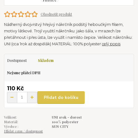
Ohodnotit produkt
Nádherný dvojvrstvý hřejivý nákrčník podšitý heboučkým flísem,
motivy látkové. Trojí využití nákrčníku: jako šála, v mrazech lze
přetáhnout i přes ústa, lze využít i namísto čepice. Velikost nákrčníku:
UNI (cca 1rok až dospělák) MATERIÁL: 100% polyester
celý popis
Dostupnost
Skladem
Nejsme plátci DPH
110 Kč
Přidat do košíku
Velikost:
UNI 1rok - dorost
Materiál:
100% polyester
Výrobce :
SUN CITY
Hlídat cenu / dostupnost