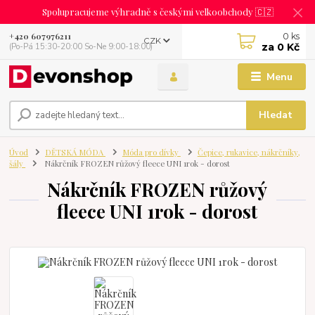
Spolupracujeme výhradně s českými velkoobchody 🇨🇿
0
ks
+420 607976211
CZK
za
0 Kč
(Po-Pá 15:30-20:00 So-Ne 9:00-18:00)
Menu
Hledat
Úvod
DĚTSKÁ MÓDA
Móda pro dívky
Čepice, rukavice, nákrčníky,
šály
Nákrčník FROZEN růžový fleece UNI 1rok - dorost
Nákrčník FROZEN růžový
fleece UNI 1rok - dorost