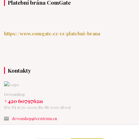
Platební brána ComGate
https://www.comgate.cz/cz/platebni-brana
Kontakty
Devonshop
+420 607976211
(Po-Pá 15:30-20:00 So-Ne 9:00-18:00)
devonshop@centrum.cz