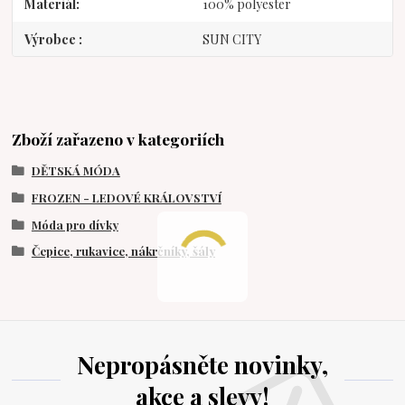
Materiál
100% polyester
Výrobce
SUN CITY
Zboží zařazeno v kategoriích
DĚTSKÁ MÓDA
FROZEN - LEDOVÉ KRÁLOVSTVÍ
Móda pro dívky
Čepice, rukavice, nákrčníky, šály
Nepropásněte novinky,
akce a slevy!