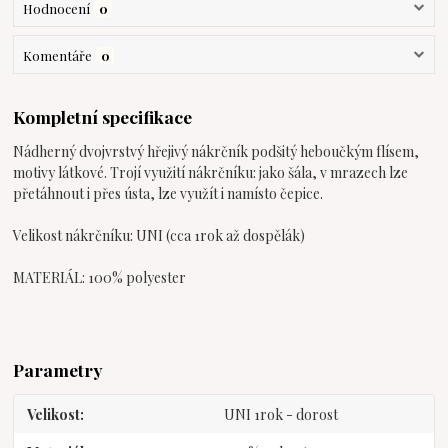
Hodnocení
0
Komentáře
0
Kompletní specifikace
Nádherný dvojvrstvý hřejivý nákrčník podšitý heboučkým flísem,
motivy látkové. Trojí využití nákrčníku: jako šála, v mrazech lze
přetáhnout i přes ústa, lze využít i namísto čepice.
Velikost nákrčníku: UNI (cca 1rok až dospělák)
MATERIÁL: 100% polyester
Parametry
Velikost
UNI 1rok - dorost