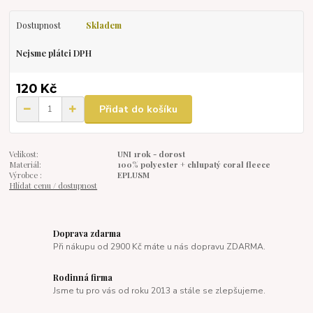
Dostupnost
Skladem
Nejsme plátci DPH
120 Kč
Přidat do košíku
Velikost:
UNI 1rok - dorost
Materiál:
100% polyester + chlupatý coral fleece
Výrobce :
EPLUSM
Hlídat cenu / dostupnost
Doprava zdarma
Při nákupu od 2900 Kč máte u nás dopravu ZDARMA.
Rodinná firma
Jsme tu pro vás od roku 2013 a stále se zlepšujeme.