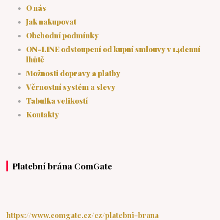
O nás
Jak nakupovat
Obchodní podmínky
ON-LINE odstoupení od kupní smlouvy v 14denní
lhůtě
Možnosti dopravy a platby
Věrnostní systém a slevy
Tabulka velikostí
Kontakty
Platební brána ComGate
https://www.comgate.cz/cz/platebni-brana