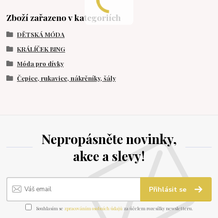
Zboží zařazeno v kategoriích
DĚTSKÁ MÓDA
KRÁLÍČEK BING
Móda pro dívky
Čepice, rukavice, nákrčníky, šály
Nepropásněte novinky,
akce a slevy!
Přihlásit se
Souhlasím se
zpracováním osobních údajů
za účelem rozesílky newsletteru.