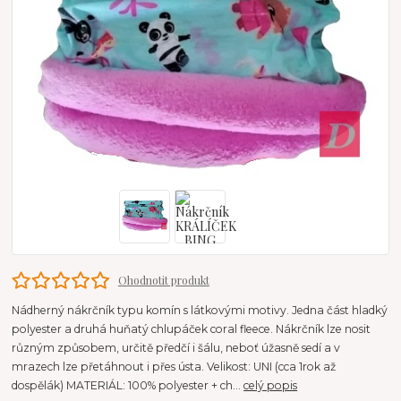
Ohodnotit produkt
Nádherný nákrčník typu komín s látkovými motivy. Jedna část hladký
polyester a druhá huňatý chlupáček coral fleece. Nákrčník lze nosit
různým způsobem, určitě předčí i šálu, neboť úžasně sedí a v
mrazech lze přetáhnout i přes ústa. Velikost: UNI (cca 1rok až
dospělák) MATERIÁL: 100% polyester + ch...
celý popis