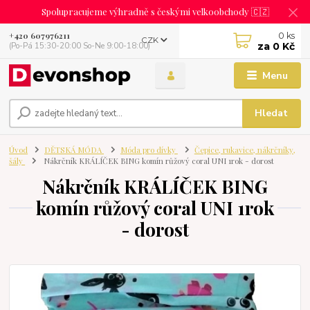
Spolupracujeme výhradně s českými velkoobchody 🇨🇿
0
ks
+420 607976211
CZK
za
0 Kč
(Po-Pá 15:30-20:00 So-Ne 9:00-18:00)
Menu
Hledat
Úvod
DĚTSKÁ MÓDA
Móda pro dívky
Čepice, rukavice, nákrčníky,
šály
Nákrčník KRÁLÍČEK BING komín růžový coral UNI 1rok - dorost
Nákrčník KRÁLÍČEK BING
komín růžový coral UNI 1rok
- dorost