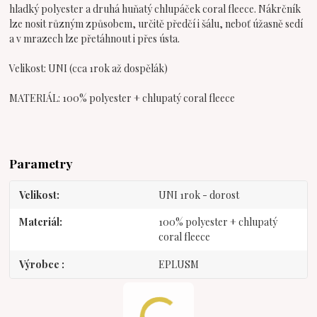
hladký polyester a druhá huňatý chlupáček coral fleece. Nákrčník
lze nosit různým způsobem, určitě předčí i šálu, neboť úžasně sedí
a v mrazech lze přetáhnout i přes ústa.
Velikost: UNI (cca 1rok až dospělák)
MATERIÁL: 100% polyester + chlupatý coral fleece
Parametry
Velikost
UNI 1rok - dorost
Materiál
100% polyester + chlupatý
coral fleece
Výrobce
EPLUSM